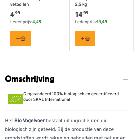
vetbollen
2,5 kg
4
14
,99
,99
Ledenprijs:
4,49
Ledenprijs:
13,49
Omschrijving
Gegarandeerd 100% biologisch en gecertificeerd
door SKAL International
Het
Bio Vogelvoer
bestaat uit ingrediënten die
biologisch zijn geteeld. Bij de productie van deze
grondstoffen wordt rekening gehouden met natuur en