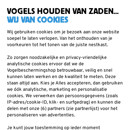
Zorgvuldig getest, duurzaam gekozen
Gratis verzending vanaf €49
VOGELS HOUDEN VAN ZADEN...
WIJ VAN COOKIES
Wij gebruiken cookies om je bezoek aan onze website
soepel te laten verlopen. Van het onthouden van je
Vogelvoer
Zadenmixen
voorkeuren tot het tonen van de juiste nestkast.
Zo zorgen noodzakelijke en privacy-vriendelijke
analytische cookies ervoor dat we de
Vogelbeschermingshop betrouwbaar, veilig en snel
kunnen laten werken en de kwaliteit te meten. Deze
staan altijd aan. Kies je Alles accepteren, dan gebruiken
we óók analytische, marketing en personalisatie
cookies.
We verwerken dan persoonsgegevens (zoals
IP-adres/cookie-ID, klik- en surfgedrag) en kunnen die
delen met onze (6) partners (zie partnerlijst) voor het
personaliseren van advertenties.
Je kunt jouw toestemming op ieder moment