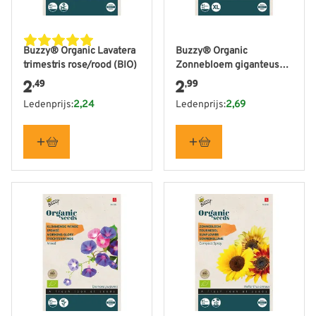
Buzzy® Organic Lavatera
Buzzy® Organic
trimestris rose/rood (BIO)
Zonnebloem giganteus
(BIO)
2
2
,49
,99
Ledenprijs:
2,24
Ledenprijs:
2,69