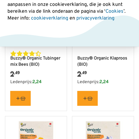
aanpassen in onze cookieverklaring, die je ook kunt
bereiken via de link onderaan de pagina
via ‘
Cookies
’.
Meer info:
cookieverklaring
en
privacyverklaring
Buzzy® Organic Tubinger
Buzzy® Organic Klaproos
mix Bees (BIO)
(BIO)
2
2
,49
,49
Ledenprijs:
2,24
Ledenprijs:
2,24