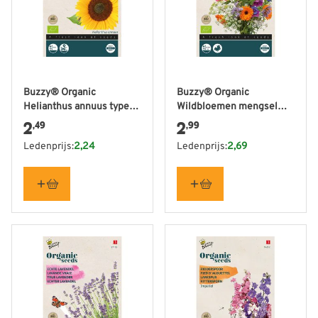
Buzzy® Organic
Buzzy® Organic
Helianthus annuus type
Wildbloemen mengsel
Sunspot (BIO)
(BIO)
2
2
,49
,99
Ledenprijs:
2,24
Ledenprijs:
2,69