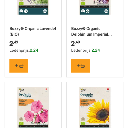
Buzzy® Organic Lavendel
Buzzy® Organic
(BIO)
Delphinium Imperial
mixed (BIO)
2
2
,49
,49
Ledenprijs:
2,24
Ledenprijs:
2,24