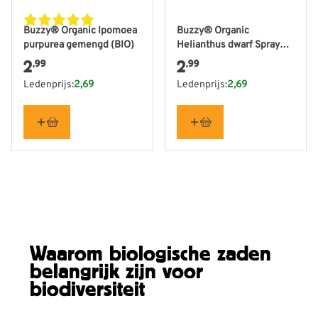
Buzzy® Organic Ipomoea
Buzzy® Organic
purpurea gemengd (BIO)
Helianthus dwarf Spray
mixed (BIO)
2
2
,99
,99
Ledenprijs:
2,69
Ledenprijs:
2,69
Waarom biologische zaden
belangrijk zijn voor
biodiversiteit