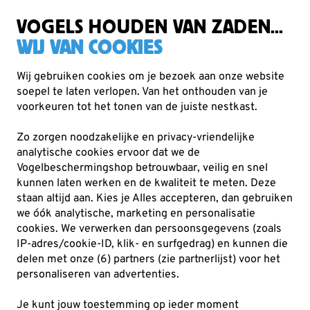
Gratis verzending vanaf €49
VOGELS HOUDEN VAN ZADEN...
WIJ VAN COOKIES
Wij gebruiken cookies om je bezoek aan onze website
soepel te laten verlopen. Van het onthouden van je
Planten
voorkeuren tot het tonen van de juiste nestkast.
Biologische zaden
Zo zorgen noodzakelijke en privacy-vriendelijke
Met biologische zaden creëer je eenvoudig een
analytische cookies ervoor dat we de
natuurlijke en levendige tuin of balkon. Deze SKAL-
Vogelbeschermingshop betrouwbaar, veilig en snel
kunnen laten werken en de kwaliteit te meten. Deze
gecertificeerde zaden zorgen voor bloemen en planten
staan altijd aan. Kies je Alles accepteren, dan gebruiken
Lees meer
we óók analytische, marketing en personalisatie
cookies.
We verwerken dan persoonsgegevens (zoals
IP-adres/cookie-ID, klik- en surfgedrag) en kunnen die
12
producten
delen met onze (6) partners (zie partnerlijst) voor het
personaliseren van advertenties.
Je kunt jouw toestemming op ieder moment