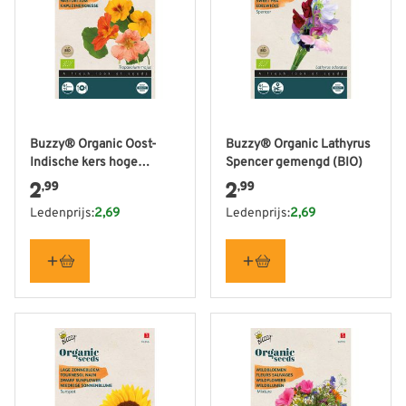
Buzzy® Organic Oost-
Buzzy® Organic Lathyrus
Indische kers hoge
Spencer gemengd (BIO)
gemengd (BIO)
2
2
,99
,99
Ledenprijs:
2,69
Ledenprijs:
2,69