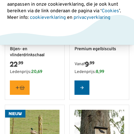
aanpassen in onze cookieverklaring, die je ook kunt
bereiken via de link onderaan de pagina
via ‘
Cookies
’.
Meer info:
cookieverklaring
en
privacyverklaring
De prijs is afhankelijk van
Bijen- en
Premium egelbiscuits
vlinderdrinkschaal
22
9
,99
,99
Vanaf
Ledenprijs:
20,69
Ledenprijs:
8,99
Configure
NIEUW