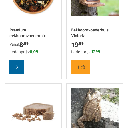
De prijs is afhankelijk van de gekozen opties op de produ
Premium
Eekhoornvoederhuis
eekhoornvoedermix
Victoria
8
19
,99
,99
Vanaf
Ledenprijs:
8,09
Ledenprijs:
17,99
Configure