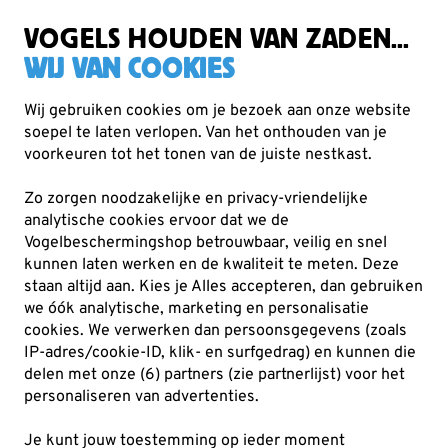
Zorgvuldig getest, duurzaam gekozen
Gratis verzending vanaf €49
VOGELS HOUDEN VAN ZADEN...
WIJ VAN COOKIES
Wij gebruiken cookies om je bezoek aan onze website
soepel te laten verlopen. Van het onthouden van je
voorkeuren tot het tonen van de juiste nestkast.
Producten voor tuindieren
Zo zorgen noodzakelijke en privacy-vriendelijke
Niet alleen vogels verdienen onze aandacht. Ook andere
analytische cookies ervoor dat we de
tuindieren spelen een belangrijke rol in een gezonde,
Vogelbeschermingshop betrouwbaar, veilig en snel
kunnen laten werken en de kwaliteit te meten. Deze
biodiverse leefomgeving. Door jouw tuin o
Lees meer
staan altijd aan. Kies je Alles accepteren, dan gebruiken
we óók analytische, marketing en personalisatie
cookies.
We verwerken dan persoonsgegevens (zoals
28
producten
IP-adres/cookie-ID, klik- en surfgedrag) en kunnen die
delen met onze (6) partners (zie partnerlijst) voor het
personaliseren van advertenties.
Je kunt jouw toestemming op ieder moment