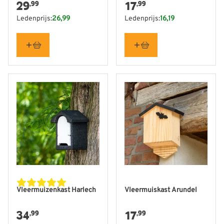
29
17
,99
,99
Ledenprijs:
26,99
Ledenprijs:
16,19
Vleermuizenkast Harlech
Vleermuiskast Arundel
34
17
,99
,99