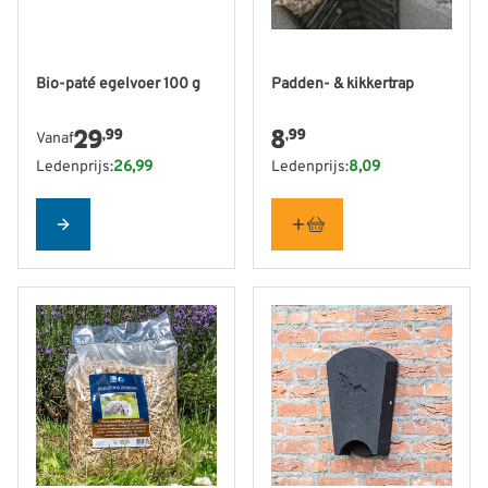
De prijs is afhankelijk van de gekozen opties op de produ
Bio-paté egelvoer 100 g
Padden- & kikkertrap
29
8
,99
,99
Vanaf
Ledenprijs:
26,99
Ledenprijs:
8,09
Configure