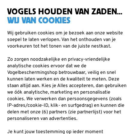
Gratis verzending vanaf €49
VOGELS HOUDEN VAN ZADEN...
WIJ VAN COOKIES
Wij gebruiken cookies om je bezoek aan onze website
soepel te laten verlopen. Van het onthouden van je
Voederhuisjes & -silo's
voorkeuren tot het tonen van de juiste nestkast.
Top 10 voedersystemen
Zo zorgen noodzakelijke en privacy-vriendelijke
Het vinden van de beste voederhuisjes voor je tuin is de
analytische cookies ervoor dat we de
eerste stap in het creëren van een uitnodigende
Vogelbeschermingshop betrouwbaar, veilig en snel
kunnen laten werken en de kwaliteit te meten. Deze
omgeving voor wilde dieren. Hier vind je onz
Lees meer
staan altijd aan. Kies je Alles accepteren, dan gebruiken
we óók analytische, marketing en personalisatie
cookies.
We verwerken dan persoonsgegevens (zoals
9
producten
IP-adres/cookie-ID, klik- en surfgedrag) en kunnen die
delen met onze (6) partners (zie partnerlijst) voor het
personaliseren van advertenties.
Je kunt jouw toestemming op ieder moment