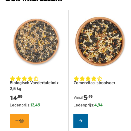
De prijs is afhankelijk van
Biologisch Voedertafelmix
Zomervitaal strooivoer
2,5 kg
14
5
,99
,49
Vanaf
Ledenprijs:
13,49
Ledenprijs:
4,94
Configure