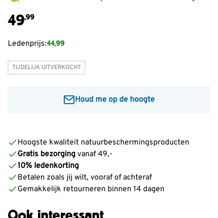
49
,99
44,99
Ledenprijs:
TIJDELIJK UITVERKOCHT
Houd me op de hoogte
Voer je e-mailadres in om een bericht te ontvangen
wanneer dit product weer op voorraad is:
Hoogste kwaliteit natuurbeschermingsproducten
Gratis bezorging
vanaf 49,-
Informeer mij
10% ledenkorting
Betalen zoals jij wilt, vooraf of achteraf
Gemakkelijk retourneren binnen 14 dagen
Ook interessant