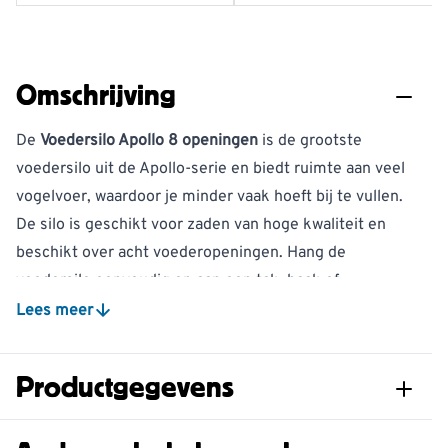
Omschrijving
De
Voedersilo Apollo 8 openingen
is de grootste
voedersilo uit de Apollo-serie en biedt ruimte aan veel
vogelvoer, waardoor je minder vaak hoeft bij te vullen.
De silo is geschikt voor zaden van hoge kwaliteit en
beschikt over acht voederopeningen. Hang de
voedersilo eenvoudig op aan een tak, haak of
muurbeugel en bied tuinvogels een goed bereikbare
Lees meer
voederplek.
Grootste model uit de Apollo-serie met 8
Productgegevens
voederopeningen
Geschikt voor zaden van hoge kwaliteit
Artikelnummer
311140119