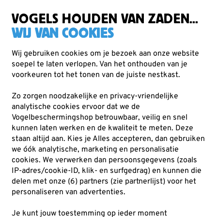
Gratis verzending vanaf €49
VOGELS HOUDEN VAN ZADEN...
WIJ VAN COOKIES
Wij gebruiken cookies om je bezoek aan onze website
soepel te laten verlopen. Van het onthouden van je
voorkeuren tot het tonen van de juiste nestkast.
Zo zorgen noodzakelijke en privacy-vriendelijke
analytische cookies ervoor dat we de
Vogelbeschermingshop betrouwbaar, veilig en snel
kunnen laten werken en de kwaliteit te meten. Deze
staan altijd aan. Kies je Alles accepteren, dan gebruiken
Verrekijkers
we óók analytische, marketing en personalisatie
cookies.
We verwerken dan persoonsgegevens (zoals
Of je nu thuis blijft of op vakantie gaat:
IP-adres/cookie-ID, klik- en surfgedrag) en kunnen die
vertrouw op ruim 50 jaar expertise en ontdek
delen met onze (6) partners (zie partnerlijst) voor het
onze collectie verrekijkers.
personaliseren van advertenties.
Je kunt jouw toestemming op ieder moment