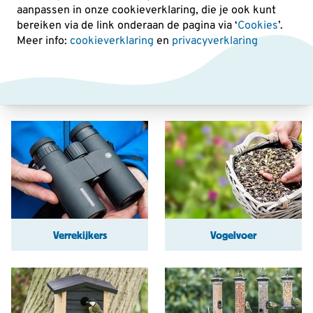
aanpassen in onze cookieverklaring, die je ook kunt
Bekijk verrekijkers
bereiken via de link onderaan de pagina
via ‘
Cookies
’.
Meer info:
cookieverklaring
en
privacyverklaring
Verrekijkers
Vogelvoer