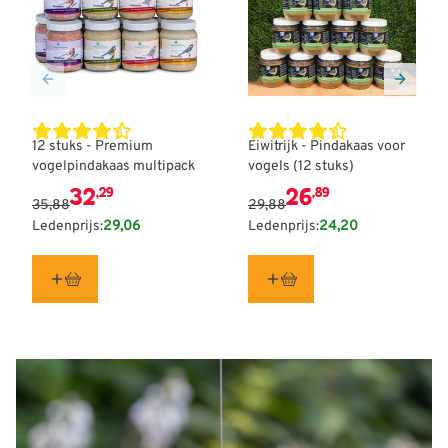
De prijs is afhankelijk van de gekozen opties op de produ
De prijs is afhankelijk van
12 stuks - Premium
Eiwitrijk - Pindakaas voor
vogelpindakaas multipack
vogels (12 stuks)
32
26
,29
,89
35,88
29,88
Ledenprijs:
29,06
Ledenprijs:
24,20