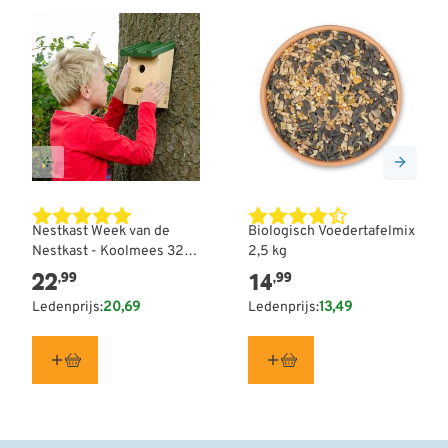
Nestkast Week van de
Biologisch Voedertafelmix
Nestkast - Koolmees 32
2,5 kg
mm
22
14
,99
,99
Ledenprijs:
20,69
Ledenprijs:
13,49