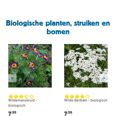
Biologische planten, struiken en
bomen
Wildemanskruid -
Wilde Bertram - biologisch
biologisch
7
7
,99
,99