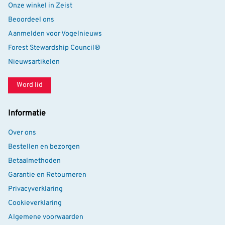
Onze winkel in Zeist
Oogafstand
15 mm
Beoordeel ons
Aanmelden voor Vogelnieuws
Pupiluittrede
3.8 mm
Forest Stewardship Council®
Vergroting
8x
Nieuwsartikelen
Objectiefdiameter
30mm
Word lid
Type brug
Dubbel gesloten
Informatie
Kleur
Zwart
Over ons
Bestellen en bezorgen
Betaalmethoden
Garantie en Retourneren
Privacyverklaring
Cookieverklaring
Algemene voorwaarden