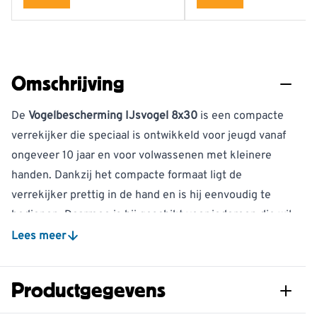
Omschrijving
De
Vogelbescherming IJsvogel 8x30
is een compacte
verrekijker die speciaal is ontwikkeld voor jeugd vanaf
ongeveer 10 jaar en voor volwassenen met kleinere
handen. Dankzij het compacte formaat ligt de
verrekijker prettig in de hand en is hij eenvoudig te
bedienen. Daarmee is hij geschikt voor iedereen die wil
beginnen met vogels kijken.
Lees meer
De duurzame porroprisma's zorgen voor een zeer
Productgegevens
helder beeld. Omdat deze prisma's weinig
reflectievlakken hebben, gaat er nauwelijks licht