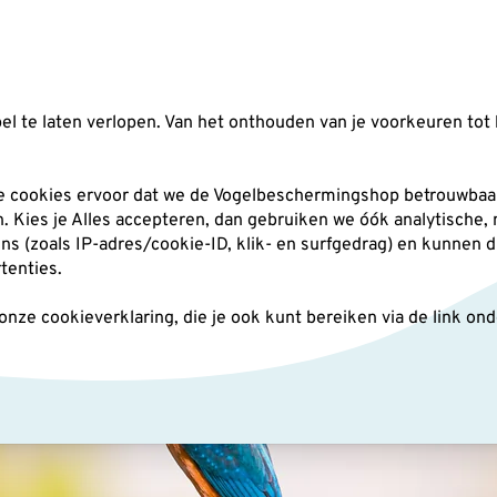
Zoeken
l te laten verlopen. Van het onthouden van je voorkeuren tot 
silo's
Nestkasten
Andere tuindieren
Pl
he cookies ervoor dat we de Vogelbeschermingshop betrouwbaar
an. Kies je Alles accepteren, dan gebruiken we óók analytische,
(zoals IP-adres/cookie-ID, klik- en surfgedrag) en kunnen d
rtenties.
ze cookieverklaring, die je ook kunt bereiken via de link on