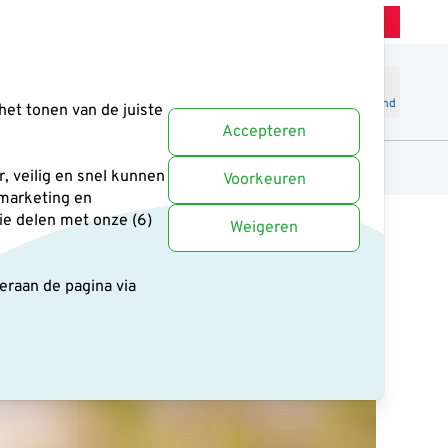
Winkel Zeist
Klantenservice
Uitstekend
-
4.6
/5
Word lid
Inloggen
Winkelmand
het tonen van de juiste
Accepteren
anten
Cadeaus en boeken
Uitgelicht
, veilig en snel kunnen
Voorkeuren
 marketing en
ie delen met onze (6)
Weigeren
deraan de pagina
via