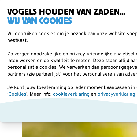
Gratis verzending vanaf €49
VOGELS HOUDEN VAN ZADEN...
WIJ VAN COOKIES
Wij gebruiken cookies om je bezoek aan onze website soepe
nestkast.
Verrekijkers
Vogelvoer
Voederhuisjes & -
Zo zorgen noodzakelijke en privacy-vriendelijke analytisc
laten werken en de kwaliteit te meten. Deze staan altijd a
personalisatie cookies.
We verwerken dan persoonsgegevens 
Ledenkorting
partners (zie partnerlijst) voor het personaliseren van adve
Je kunt jouw toestemming op ieder moment aanpassen in on
‘
Cookies
’. Meer info:
cookieverklaring
en
privacyverklaring