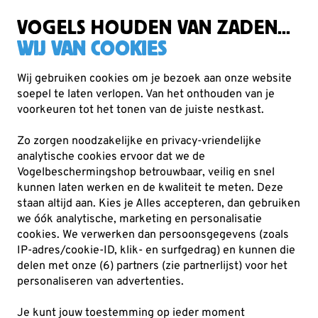
Gratis verzending vanaf €49
VOGELS HOUDEN VAN ZADEN...
WIJ VAN COOKIES
Wij gebruiken cookies om je bezoek aan onze website
soepel te laten verlopen. Van het onthouden van je
Boeken
voorkeuren tot het tonen van de juiste nestkast.
Boeken van Vogelbescherming
Zo zorgen noodzakelijke en privacy-vriendelijke
analytische cookies ervoor dat we de
Vogelbeschermingshop betrouwbaar, veilig en snel
17
producten
kunnen laten werken en de kwaliteit te meten. Deze
staan altijd aan. Kies je Alles accepteren, dan gebruiken
we óók analytische, marketing en personalisatie
cookies.
We verwerken dan persoonsgegevens (zoals
IP-adres/cookie-ID, klik- en surfgedrag) en kunnen die
delen met onze (6) partners (zie partnerlijst) voor het
personaliseren van advertenties.
Je kunt jouw toestemming op ieder moment