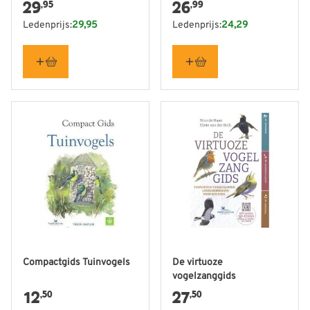
29
26
,95
,99
Ledenprijs:
29,95
Ledenprijs:
24,29
Compactgids Tuinvogels
De virtuoze
vogelzanggids
12
27
,50
,50