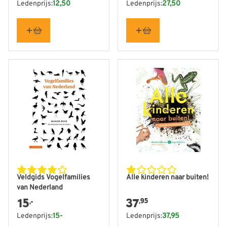
Ledenprijs:
12,50
Ledenprijs:
27,50
Veldgids Vogelfamilies
Alle kinderen naar buiten!
van Nederland
15
37
,95
,-
Ledenprijs:
15-
Ledenprijs:
37,95