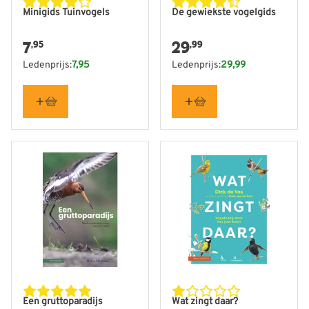
Minigids Tuinvogels
De gewiekste vogelgids
7
29
,95
,99
Ledenprijs:
7,95
Ledenprijs:
29,99
Een gruttoparadijs
Wat zingt daar?