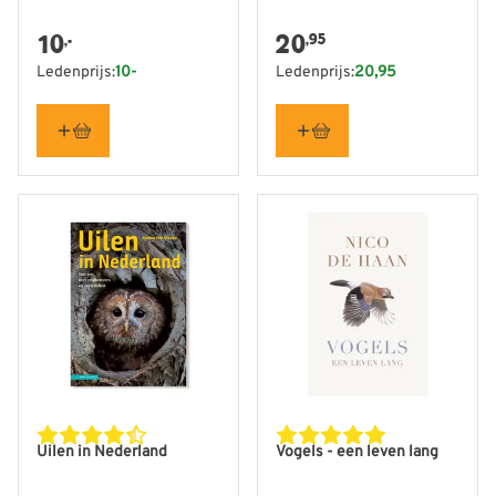
10
20
,95
,-
Ledenprijs:
10-
Ledenprijs:
20,95
Uilen in Nederland
Vogels - een leven lang