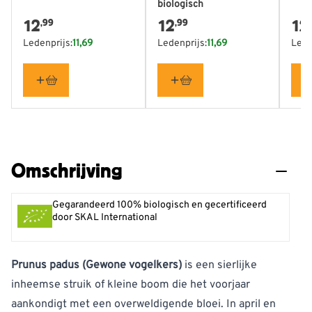
biologisch
12
12
12
,99
,99
Ledenprijs:
11,69
Ledenprijs:
11,69
Lede
Omschrijving
Gegarandeerd 100% biologisch en gecertificeerd
door SKAL International
Prunus padus (Gewone vogelkers)
is een sierlijke
inheemse struik of kleine boom die het voorjaar
aankondigt met een overweldigende bloei. In april en