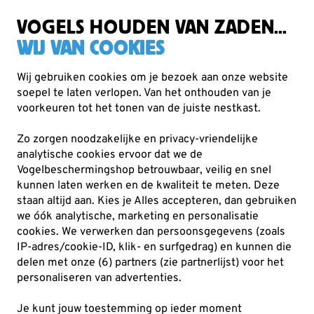
Zorgvuldig getest, duurzaam gekozen
Gratis verzending vanaf €49
VOGELS HOUDEN VAN ZADEN...
WIJ VAN COOKIES
Wij gebruiken cookies om je bezoek aan onze website
soepel te laten verlopen. Van het onthouden van je
Planten
Biologische (inheemse) bomen
voorkeuren tot het tonen van de juiste nestkast.
Zo zorgen noodzakelijke en privacy-vriendelijke
analytische cookies ervoor dat we de
Vogelbeschermingshop betrouwbaar, veilig en snel
kunnen laten werken en de kwaliteit te meten. Deze
staan altijd aan. Kies je Alles accepteren, dan gebruiken
we óók analytische, marketing en personalisatie
cookies.
We verwerken dan persoonsgegevens (zoals
IP-adres/cookie-ID, klik- en surfgedrag) en kunnen die
delen met onze (6) partners (zie partnerlijst) voor het
personaliseren van advertenties.
Je kunt jouw toestemming op ieder moment