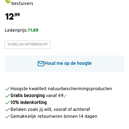
bestuivers
12
,99
11,69
Ledenprijs:
TIJDELIJK UITVERKOCHT
Houd me op de hoogte
Voer je e-mailadres in om een bericht te ontvangen
wanneer dit product weer op voorraad is:
Hoogste kwaliteit natuurbeschermingsproducten
Gratis bezorging
vanaf 49,-
Informeer mij
10% ledenkorting
Betalen zoals jij wilt, vooraf of achteraf
Gemakkelijk retourneren binnen 14 dagen