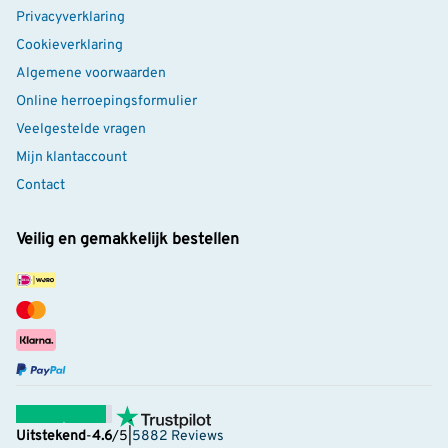
Vogelrijkestad.nl is een initiatief van Vogelbescherming
Privacyverklaring
Nederland met praktische tips om je tuin
Cookieverklaring
vogelvriendelijker te maken. Meer informatie over deze
Algemene voorwaarden
struik lees je
hier
.
Online herroepingsformulier
Veelgestelde vragen
Mijn klantaccount
Contact
Veilig en gemakkelijk bestellen
Uitstekend
-
4.6
/5
|
5882 Reviews