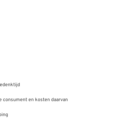
bedenktijd
 de consument en kosten daarvan
ping