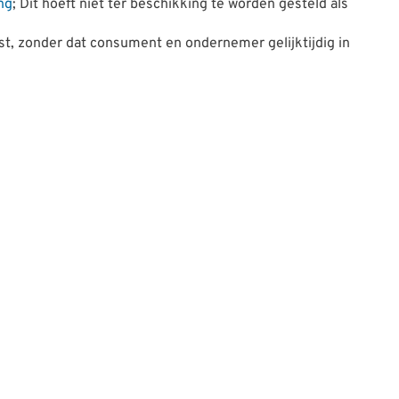
ng
; Dit hoeft niet ter beschikking te worden gesteld als
st, zonder dat consument en ondernemer gelijktijdig in