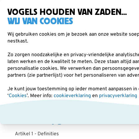
Gratis verzending vanaf €49
VOGELS HOUDEN VAN ZADEN...
WIJ VAN COOKIES
Wij gebruiken cookies om je bezoek aan onze website soepe
nestkast.
Verrekijkers
Vogelvoer
Voederhuisjes & -
Zo zorgen noodzakelijke en privacy-vriendelijke analytisc
laten werken en de kwaliteit te meten. Deze staan altijd a
personalisatie cookies.
We verwerken dan persoonsgegevens 
Algemene voorwaarden
partners (zie partnerlijst) voor het personaliseren van adve
Je kunt jouw toestemming op ieder moment aanpassen in on
Algemene voorwaarden
‘
Cookies
’. Meer info:
cookieverklaring
en
privacyverklaring
Inhoudsopgave
Artikel 1 - Definities