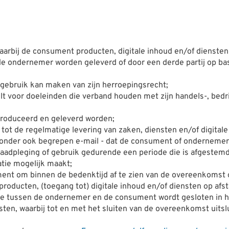
arbij de consument producten, digitale inhoud en/of dienste
de ondernemer worden geleverd of door een derde partij op ba
gebruik kan maken van zijn herroepingsrecht;
lt voor doeleinden die verband houden met zijn handels-, bedrij
eproduceerd en geleverd worden;
 tot de regelmatige levering van zaken, diensten en/of digita
ronder ook begrepen e-mail - dat de consument of ondernemer i
raadpleging of gebruik gedurende een periode die is afgestemd
tie mogelijk maakt;
ment om binnen de bedenktijd af te zien van de overeenkomst 
e producten, (toegang tot) digitale inhoud en/of diensten op a
ie tussen de ondernemer en de consument wordt gesloten in h
nsten, waarbij tot en met het sluiten van de overeenkomst uit