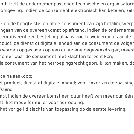
mt, treft de ondernemer passende technische en organisatoris
webomgeving. Indien de consument elektronisch kan betalen, z
 op de hoogte stellen of de consument aan zijn betalingsverpl
 aangaan van de overeenkomst op afstand. Indien de ondernem
 gemotiveerd een bestelling of aanvraag te weigeren of aan de 
roduct, de dienst of digitale inhoud aan de consument de volgen
an worden opgeslagen op een duurzame gegevensdrager, mees
rnemer waar de consument met klachten terecht kan;
e consument van het herroepingsrecht gebruik kan maken, dan 
ice na aankoop;
et product, dienst of digitale inhoud; voor zover van toepassing
fstand;
st indien de overeenkomst een duur heeft van meer dan één ja
t, het modelformulier voor herroeping.
 het vorige lid slechts van toepassing op de eerste levering.