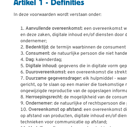
Artikel 1 - Definities
In deze voorwaarden wordt verstaan onder:
Aanvullende overeenkomst
: een overeenkomst wa
en deze zaken, digitale inhoud en/of diensten door 
ondernemer;
Bedenktijd
: de termijn waarbinnen de consument 
Consument
:
de natuurlijke persoon die niet hande
Dag
: kalenderdag;
Digitale inhoud
: gegevens die in digitale vorm g
Duurovereenkomst
: een overeenkomst die strekt
Duurzame gegevensdrager
: elk hulpmiddel - waa
gericht, op te slaan op een manier die toekomstige 
ongewijzigde reproductie van de opgeslagen informa
Herroepingsrecht
: de mogelijkheid van de consu
Ondernemer
: de natuurlijke of rechtspersoon di
Overeenkomst op afstand
: een overeenkomst d
op afstand van producten, digitale inhoud en/of die
technieken voor communicatie op afstand;