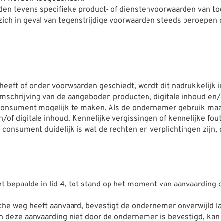
en tevens specifieke product- of dienstenvoorwaarden van toep
ch in geval van tegenstrijdige voorwaarden steeds beroepen o
eeft of onder voorwaarden geschiedt, wordt dit nadrukkelijk 
schrijving van de aangeboden producten, digitale inhoud en/o
consument mogelijk te maken. Als de ondernemer gebruik maak
of digitale inhoud. Kennelijke vergissingen of kennelijke fou
 consument duidelijk is wat de rechten en verplichtingen zijn,
bepaalde in lid 4, tot stand op het moment van aanvaarding 
che weg heeft aanvaard, bevestigt de ondernemer onverwijld l
an deze aanvaarding niet door de ondernemer is bevestigd, k