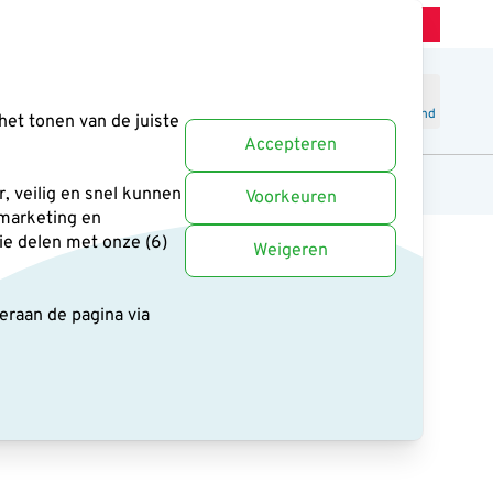
Winkel Zeist
Klantenservice
Uitstekend
-
4.6
/5
Word lid
Inloggen
Winkelmand
het tonen van de juiste
Accepteren
anten
Cadeaus en boeken
Uitgelicht
, veilig en snel kunnen
Voorkeuren
 marketing en
ie delen met onze (6)
Weigeren
deraan de pagina
via