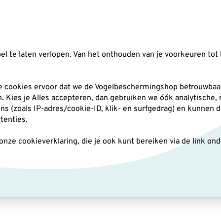
Zoeken
l te laten verlopen. Van het onthouden van je voorkeuren tot 
silo's
Nestkasten
Andere tuindieren
Pl
he cookies ervoor dat we de Vogelbeschermingshop betrouwbaar
an. Kies je Alles accepteren, dan gebruiken we óók analytische,
(zoals IP-adres/cookie-ID, klik- en surfgedrag) en kunnen d
rtenties.
ze cookieverklaring, die je ook kunt bereiken via de link on