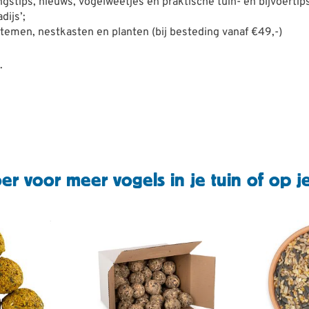
gstips, nieuws, vogelweetjes en praktische tuin- en bijvoertips
dijs’;
temen, nestkasten en planten (bij besteding vanaf €49,-)
.
er voor meer vogels in je tuin of op j