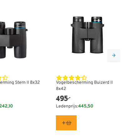
erming Stern II 8x32
Vogelbescherming Buizerd II
Vo
8x42
10
495
6
,-
242,10
Ledenprijs:
445,50
Le