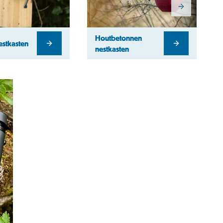
Houtbetonnen
estkasten
nestkasten