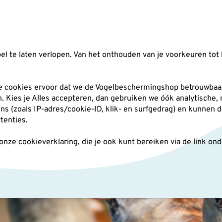
Zoeken
l te laten verlopen. Van het onthouden van je voorkeuren tot 
silo's
Nestkasten
Andere tuindieren
Pl
he cookies ervoor dat we de Vogelbeschermingshop betrouwbaar
an. Kies je Alles accepteren, dan gebruiken we óók analytische,
(zoals IP-adres/cookie-ID, klik- en surfgedrag) en kunnen d
rtenties.
ze cookieverklaring, die je ook kunt bereiken via de link on