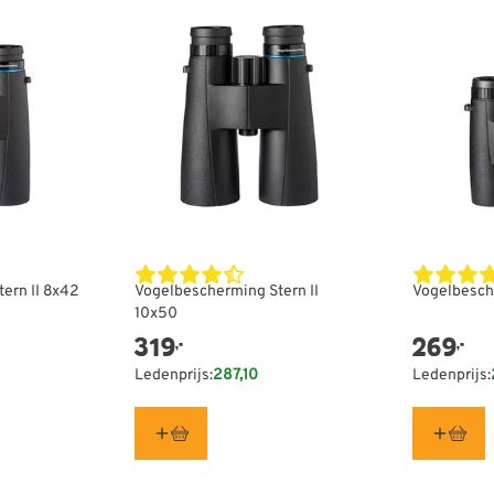
ern II 8x42
Vogelbescherming Stern II
Vogelbesch
10x50
319
269
,-
,-
Ledenprijs:
287,10
Ledenprijs: