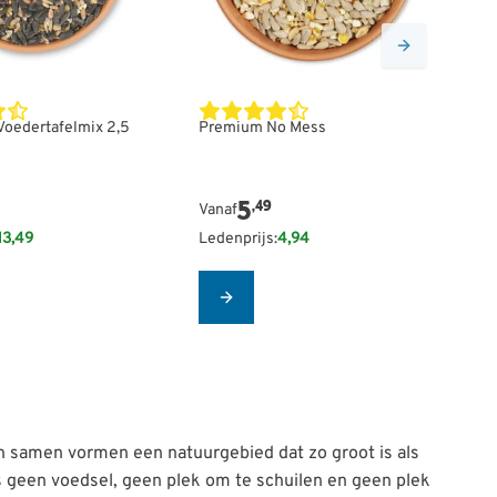
De prijs is afhankelijk van de gekoze
Voedertafelmix 2,5
Premium No Mess
Bi
2,
5
1
,49
Vanaf
13,49
Ledenprijs:
4,94
Le
Configure
en samen vormen een natuurgebied dat zo groot is als
ls geen voedsel, geen plek om te schuilen en geen plek