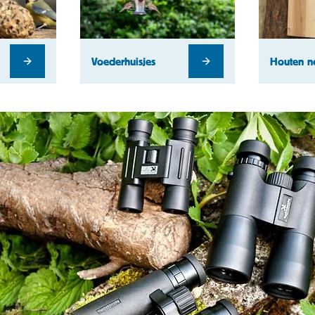
Voederhuisjes
Houten n