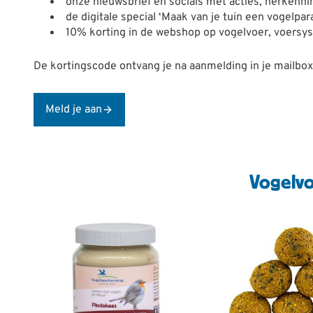
onze nieuwsbrief en socials met acties, herkennin
de digitale special ‘Maak van je tuin een vogelpara
10% korting in de webshop op vogelvoer, voersys
De kortingscode ontvang je na aanmelding in je mailbox
Meld je aan
Vogelvo