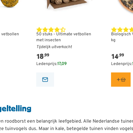
e vetbollen
50 stuks - Ultimate vetbollen
Biologisch 
met insecten
kg
Tijdelijk uitverkocht
18
14
,99
,99
Ledenprijs:
17,09
Ledenprijs:
eltelling
 en roodborst een belangrijk leefgebied. Alle Nederlandse tuin
ze tuinvogels dus. Maar in kale, betegelde tuinen vinden voge