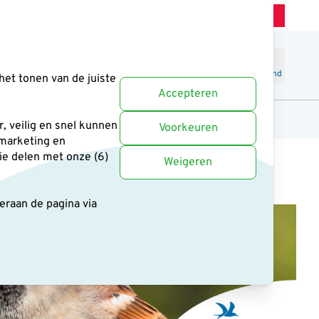
Winkel Zeist
Klantenservice
Uitstekend
-
4.6
/5
Word lid
Inloggen
Winkelmand
het tonen van de juiste
Accepteren
anten
Cadeaus en boeken
Uitgelicht
, veilig en snel kunnen
Voorkeuren
 marketing en
ie delen met onze (6)
Weigeren
deraan de pagina
via