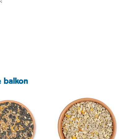
;
e balkon