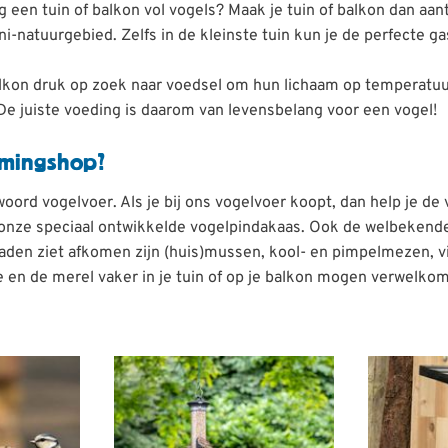
g een tuin of balkon vol vogels? Maak je tuin of balkon dan aant
ni-natuurgebied. Zelfs in de kleinste tuin kun je de perfecte 
f balkon druk op zoek naar voedsel om hun lichaam op temperat
e juiste voeding is daarom van levensbelang voor een vogel!
rmingshop?
ord vogelvoer. Als je bij ons vogelvoer koopt, dan help je de 
 onze speciaal ontwikkelde vogelpindakaas. Ook de welbekende
zaden ziet afkomen zijn (huis)mussen, kool- en pimpelmezen, 
je en de merel vaker in je tuin of op je balkon mogen verwelko