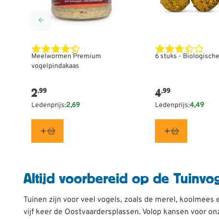
Meelwormen Premium
6 stuks - Biologisch
vogelpindakaas
2
4
,99
,99
Ledenprijs:
2,69
Ledenprijs:
4,49
Altijd voorbereid op de Tuinvog
Tuinen zijn voor veel vogels, zoals de merel, koolmees
vijf keer de Oostvaardersplassen. Volop kansen voor on