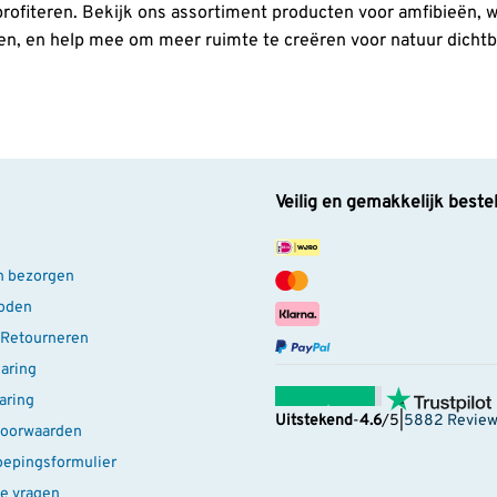
profiteren. Bekijk ons assortiment producten voor amfibieën,
en, en help mee om meer ruimte te creëren voor natuur dichtbi
Veilig en gemakkelijk beste
n bezorgen
oden
 Retourneren
laring
aring
Uitstekend
-
4.6
/5
|
5882 Revie
oorwaarden
oepingsformulier
e vragen