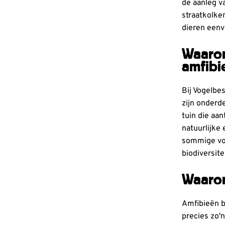
de aanleg v
straatkolke
dieren eenv
Waarom
amfibi
Bij Vogelbe
zijn onderd
tuin die aa
natuurlijke
sommige vog
biodiversite
Waarom
Amfibieën b
precies zo'