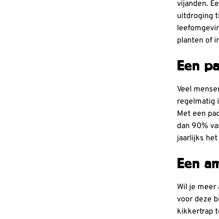
vijanden. E
uitdroging t
leefomgevin
planten of i
Een pa
Veel mensen
regelmatig 
Met een pad
dan 90% van
jaarlijks h
Een am
Wil je meer 
voor deze b
kikkertrap 