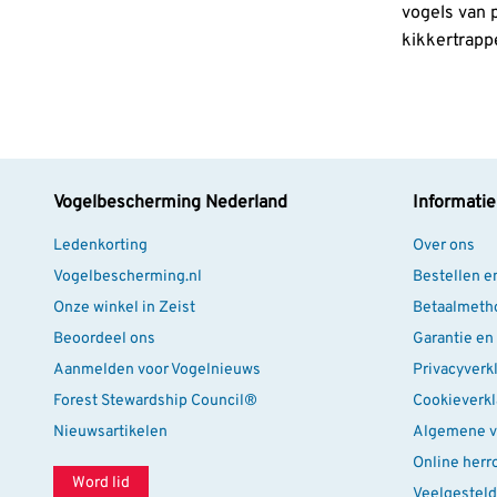
vogels van 
kikkertrapp
Vogelbescherming Nederland
Informatie
Ledenkorting
Over ons
Vogelbescherming.nl
Bestellen e
Onze winkel in Zeist
Betaalmeth
Beoordeel ons
Garantie en
Aanmelden voor Vogelnieuws
Privacyverk
Forest Stewardship Council®
Cookieverkl
Nieuwsartikelen
Algemene v
Online herr
Word lid
Veelgesteld