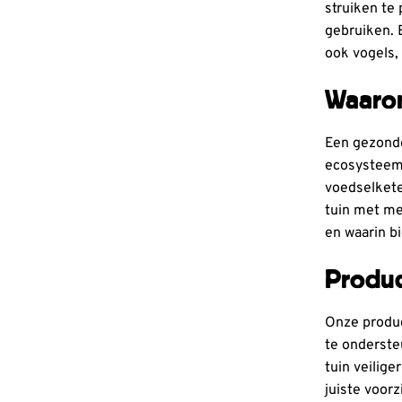
struiken te 
gebruiken. 
ook vogels, 
Waarom
Een gezonde
ecosysteem 
voedselkete
tuin met me
en waarin bi
Produc
Onze produc
te onderste
tuin veilige
juiste voor