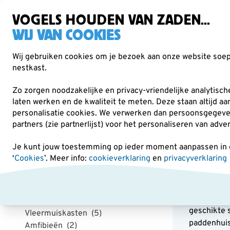
Gratis verzending vanaf €49
VOGELS HOUDEN VAN ZADEN...
WIJ VAN COOKIES
Wij gebruiken cookies om je bezoek aan onze website soepe
nestkast.
Verrekijkers
Vogelvoer
Voederhuisjes & -
Zo zorgen noodzakelijke en privacy-vriendelijke analytisc
laten werken en de kwaliteit te meten. Deze staan altijd a
personalisatie cookies.
We verwerken dan persoonsgegevens 
Producten voor tuindieren
Amfibieën
partners (zie partnerlijst) voor het personaliseren van adve
Je kunt jouw toestemming op ieder moment aanpassen in on
Categorie
‘
Cookies
’. Meer info:
cookieverklaring
en
privacyverklaring
Amfi
Insectenhotels
(12)
Kikkers, pa
Egels
(5)
bestrijden
Eekhoorns
(3)
geschikte 
Vleermuiskasten
(5)
paddenhuis 
Amfibieën
(2)