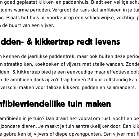
en goed geplaatst kikker- en paddenhuis: Biedt een veilige sc
ijdens warme perioden. Vergroot de kans dat amfibieën in je tui
g. Plaats het huis bij voorkeur op een schaduwrijke, vochtige p
n de buurt van een vijver.
dden- & kikkertrap redt levens
 kennen de jaarlijkse paddentrek, maar ook buiten deze periode 
in straatkolken, koekoeken of vijvers met steile wanden. Zond
den- & kikkertrap bied je een eenvoudige maar effectieve op
 de amfibieën dankzij zo'n trap binnen 24 uur zelfstandig ka
et verschil maken voor talloze kikkers, padden en salamanders.
fibievriendelijke tuin maken
amfibieën in je tuin? Dan draait het vooral om rust, vocht en b
ijzondere dieren. Je maakt je tuin aantrekkelijker door: Een k
te gebruiken bij vijvers of diepe opvangpunten. Een vijver met