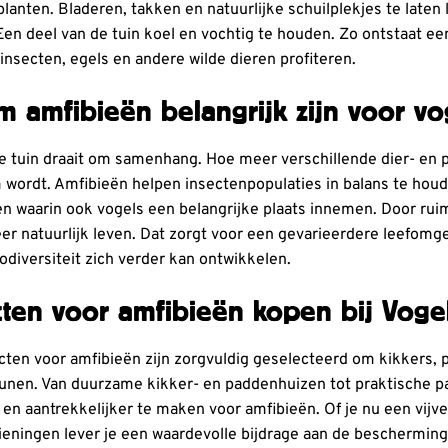
planten. Bladeren, takken en natuurlijke schuilplekjes te laten
Een deel van de tuin koel en vochtig te houden. Zo ontstaat een
insecten, egels en andere wilde dieren profiteren.
 amfibieën belangrijk zijn voor vo
 tuin draait om samenhang. Hoe meer verschillende dier- en p
wordt. Amfibieën helpen insectenpopulaties in balans te hou
n waarin ook vogels een belangrijke plaats innemen. Door rui
er natuurlijk leven. Dat zorgt voor een gevarieerdere leefomg
odiversiteit zich verder kan ontwikkelen.
ten voor amfibieën kopen bij Vog
ten voor amfibieën zijn zorgvuldig geselecteerd om kikkers,
unen. Van duurzame kikker- en paddenhuizen tot praktische pa
r en aantrekkelijker te maken voor amfibieën. Of je nu een vijv
zieningen lever je een waardevolle bijdrage aan de bescherming