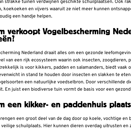
an strakke tuinen verdwijnen geschikte schuilplaatsen. Ook rake
n, koekoeken en vijvers waaruit ze niet meer kunnen ontsnapp
oudig een handje helpen.
 verkoopt Vogelbescherming Nede
eën?
scherming Nederland draait alles om een gezonde leefomgeving 
eel van een rijk ecosysteem waarin ook insecten, zoogdieren, p
ntrekkelijk is voor kikkers, padden en salamanders, biedt vaak
 evenwicht in stand te houden door insecten en slakken te eten
elsoorten een natuurlijke voedselbron. Door verschillende di
it. En juist een biodiverse tuin vormt de basis voor een gezon
 een kikker- en paddenhuis plaat
rengen een groot deel van de dag door op koele, vochtige en 
n veilige schuilplaats. Hier kunnen dieren overdag uitrusten en