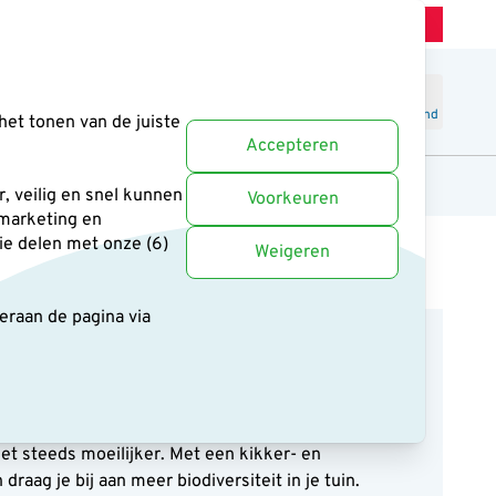
Winkel Zeist
Klantenservice
Uitstekend
-
4.6
/5
Word lid
Inloggen
Winkelmand
het tonen van de juiste
Accepteren
anten
Cadeaus en boeken
Uitgelicht
, veilig en snel kunnen
Voorkeuren
 marketing en
ie delen met onze (6)
Weigeren
deraan de pagina
via
jke tuin. Ze helpen op natuurlijke wijze bij het
en gezond ecosysteem. Door het verdwijnen van
et steeds moeilijker. Met een kikker- en
raag je bij aan meer biodiversiteit in je tuin.