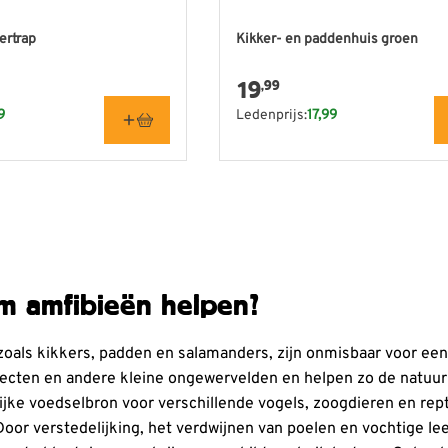
ertrap
Kikker- en paddenhuis groen
19
,99
9
Ledenprijs:
17,99
m amfibieën helpen?
zoals kikkers, padden en salamanders, zijn onmisbaar voor ee
ecten en andere kleine ongewervelden en helpen zo de natuurlij
ijke voedselbron voor verschillende vogels, zoogdieren en rep
 Door verstedelijking, het verdwijnen van poelen en vochtige l