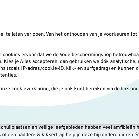
Zoeken
l te laten verlopen. Van het onthouden van je voorkeuren tot 
silo's
Nestkasten
Andere tuindieren
Pl
he cookies ervoor dat we de Vogelbeschermingshop betrouwbaar
an. Kies je Alles accepteren, dan gebruiken we óók analytische,
(zoals IP-adres/cookie-ID, klik- en surfgedrag) en kunnen d
rtenties.
ze cookieverklaring, die je ook kunt bereiken via de link on
bieën
dden en salamanders zijn waardevolle bewoners van een natuurli
 van slakken en insecten en zijn een belangrijke schakel in e
schuilplaatsen en veilige leefgebieden hebben veel amfibieën h
of een padden- & kikkertrap help je deze bijzondere dieren én d