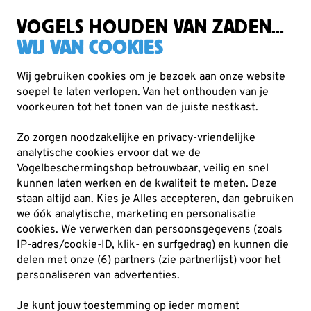
Gratis verzending vanaf €49
VOGELS HOUDEN VAN ZADEN...
WIJ VAN COOKIES
Wij gebruiken cookies om je bezoek aan onze website
soepel te laten verlopen. Van het onthouden van je
Nestkasten en vogelhuisjes
voorkeuren tot het tonen van de juiste nestkast.
Overige nestkastjes
Zo zorgen noodzakelijke en privacy-vriendelijke
Niet elke vogel nestelt in een standaardkast. In de
analytische cookies ervoor dat we de
categorie overige nestkasten vind je gespecialiseerde
Vogelbeschermingshop betrouwbaar, veilig en snel
kunnen laten werken en de kwaliteit te meten. Deze
modellen voor minder algemeen voorkomende so
Lees
staan altijd aan. Kies je Alles accepteren, dan gebruiken
meer
we óók analytische, marketing en personalisatie
cookies.
We verwerken dan persoonsgegevens (zoals
IP-adres/cookie-ID, klik- en surfgedrag) en kunnen die
8
producten
delen met onze (6) partners (zie partnerlijst) voor het
personaliseren van advertenties.
NIEUW
Je kunt jouw toestemming op ieder moment