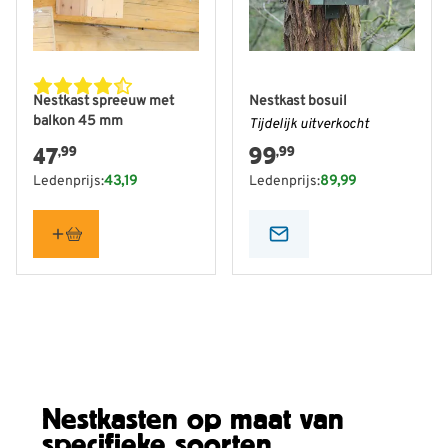
Nestkast spreeuw met
Nestkast bosuil
balkon 45 mm
Tijdelijk uitverkocht
47
99
,99
,99
Ledenprijs:
43,19
Ledenprijs:
89,99
Nestkasten op maat van
specifieke soorten