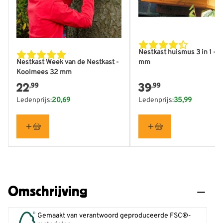
Nestkast huismus 3 in 1 - 3
mm
Nestkast Week van de Nestkast -
Koolmees 32 mm
22
39
,99
,99
Ledenprijs:
20,69
Ledenprijs:
35,99
Omschrijving
Gemaakt van verantwoord geproduceerde FSC®-