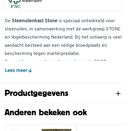
materialen
De
Steenuilenkast Stone
is speciaal ontwikkeld voor
steenuilen, in samenwerking met de werkgroep STONE
en Vogelbescherming Nederland. Bij het ontwerp is veel
aandacht besteed aan een veilige broedplaats en
bescherming tegen marterpredatie.
Gemaakt van verantwoord geproduceerde FSC®-
materialen
Lees meer
Ontwikkeld samen met werkgroep STONE en
Vogelbescherming Nederland
Productgegevens
Extra ruime broedruimte met verbeterde
marterprotectie
Artikelnummer
930640120
Anderen bekeken ook
Steeds meer broedsels van steenuilen in nestkasten
gaan verloren door predatie door marters. Daarom
Vogelsoort
Steenuil
hebben experts van stichting STONE bestaande