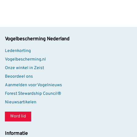
gericht op het ondersteunen van een veilige
broedgelegenheid voor steenuilen.
Afmetingen
De binnenmaten van de nestkast zijn 30 cm breed, 28
Vogelbescherming Nederland
cm hoog en 58 cm diep.
Ledenkorting
Vogelbescherming.nl
Onze winkel in Zeist
Beoordeel ons
Aanmelden voor Vogelnieuws
Forest Stewardship Council®
Nieuwsartikelen
Word lid
Informatie