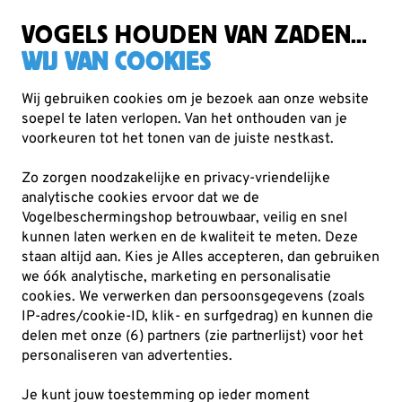
Gratis verzending vanaf €49
VOGELS HOUDEN VAN ZADEN...
WIJ VAN COOKIES
Wij gebruiken cookies om je bezoek aan onze website
soepel te laten verlopen. Van het onthouden van je
voorkeuren tot het tonen van de juiste nestkast.
Nieuw
Zo zorgen noodzakelijke en privacy-vriendelijke
In de categorie nieuw ontdek je de nieuwste producten
analytische cookies ervoor dat we de
uit de Vogelbeschermingshop. Van innovatief vogelvoer
Vogelbeschermingshop betrouwbaar, veilig en snel
kunnen laten werken en de kwaliteit te meten. Deze
tot slimme voedersystemen en natuurproduct
Lees meer
staan altijd aan. Kies je Alles accepteren, dan gebruiken
we óók analytische, marketing en personalisatie
cookies.
We verwerken dan persoonsgegevens (zoals
45
producten
IP-adres/cookie-ID, klik- en surfgedrag) en kunnen die
delen met onze (6) partners (zie partnerlijst) voor het
personaliseren van advertenties.
NIEUW
NIEUW
Je kunt jouw toestemming op ieder moment