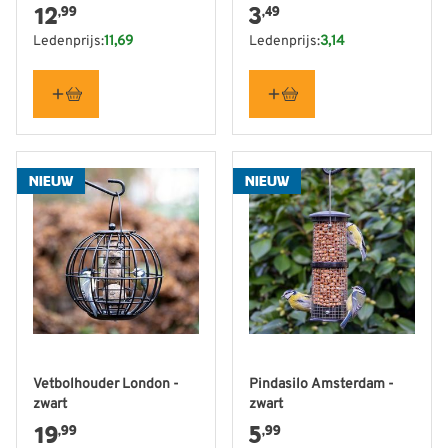
12
3
,99
,49
Ledenprijs:
11,69
Ledenprijs:
3,14
NIEUW
NIEUW
Vetbolhouder London -
Pindasilo Amsterdam -
zwart
zwart
19
5
,99
,99