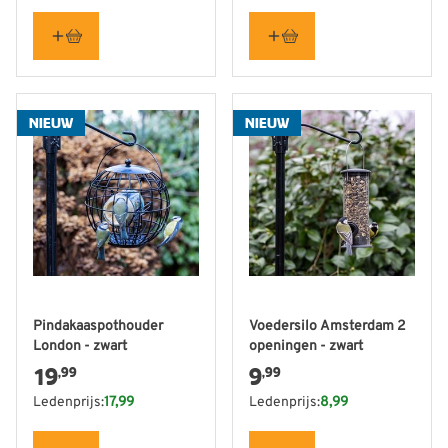
NIEUW
NIEUW
Pindakaaspothouder
Voedersilo Amsterdam 2
London - zwart
openingen - zwart
19
9
,99
,99
Ledenprijs:
17,99
Ledenprijs:
8,99