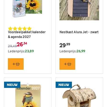
De prijs is afhankelijk van de gekozen opties op de produ
Voordeelpakket kalender
Nestkast Alura Jet - zwart
& agenda 2027
26
,54
29
,99
29,49
Ledenprijs:
23,89
Ledenprijs:
26,99
NIEUW
NIEUW