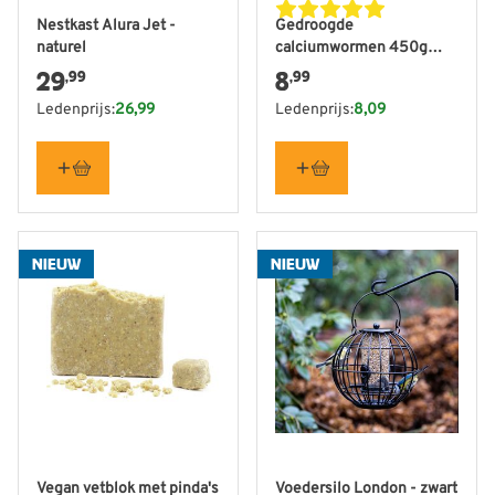
Nestkast Alura Jet -
Gedroogde
naturel
calciumwormen 450g
(emmer)
29
8
,99
,99
Ledenprijs:
26,99
Ledenprijs:
8,09
NIEUW
NIEUW
Vegan vetblok met pinda's
Voedersilo London - zwart