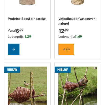
De prijs is afhankelijk van de gekozen opties op de produ
Proteïne Boost pindacake
Vetbolhouder Vancouver -
naturel
6
12
,99
,99
Vanaf
Ledenprijs:
6,29
Ledenprijs:
11,69
Configure
NIEUW
NIEUW