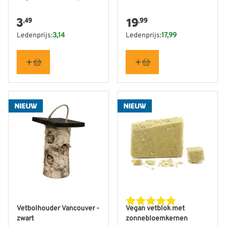
3
19
,49
,99
Ledenprijs:
3,14
Ledenprijs:
17,99
NIEUW
NIEUW
Vetbolhouder Vancouver -
Vegan vetblok met
zwart
zonnebloemkernen