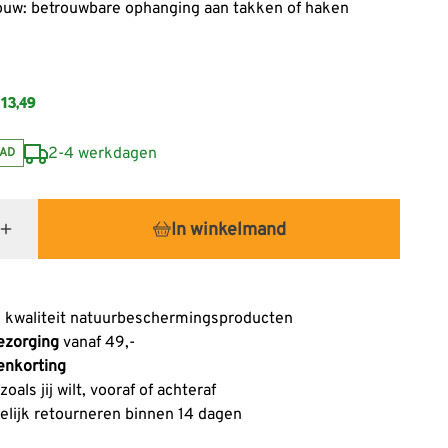
ouw: betrouwbare ophanging aan takken of haken
13,49
2-4 werkdagen
AD
In winkelmand
 kwaliteit natuurbeschermingsproducten
ezorging
vanaf 49,-
enkorting
oals jij wilt, vooraf of achteraf
lijk retourneren binnen 14 dagen