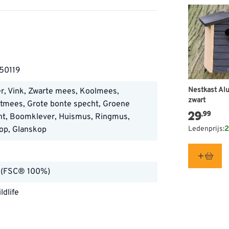
is Ontario?
50119
Nestkast Alu
r, Vink, Zwarte mees, Koolmees,
zwart
rtmees, Grote bonte specht, Groene
29
,99
ht, Boomklever, Huismus, Ringmus,
op, Glanskop
Ledenprijs:
2
uinvogels
l
ario uiteenlopende vogelsoorten
roenlingen, roodborsten, mussen
 (FSC® 100%)
voederhuis regelmatig te vullen
ldlife
jaar door aan een betrouwbare