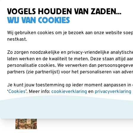
Gratis verzending vanaf €49
Zorgvuldig getest, duurzaam gekozen
VOGELS HOUDEN VAN ZADEN...
WIJ VAN COOKIES
Wij gebruiken cookies om je bezoek aan onze website soepe
nestkast.
Verrekijkers
Vogelvoer
Voederhuisjes & -
Zo zorgen noodzakelijke en privacy-vriendelijke analytisc
laten werken en de kwaliteit te meten. Deze staan altijd a
personalisatie cookies.
We verwerken dan persoonsgegevens 
Voederhuisjes & -silo's
Voedertafels
Voederhuis O
partners (zie partnerlijst) voor het personaliseren van adve
Je kunt jouw toestemming op ieder moment aanpassen in on
‘
Cookies
’. Meer info:
cookieverklaring
en
privacyverklaring
NIEUW