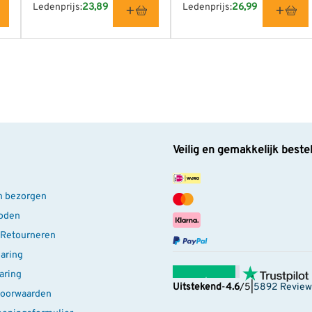
Ledenprijs:
23,89
Ledenprijs:
26,99
Veilig en gemakkelijk beste
n bezorgen
oden
 Retourneren
laring
aring
Uitstekend
-
4.6
/5
|
5892 Review
oorwaarden