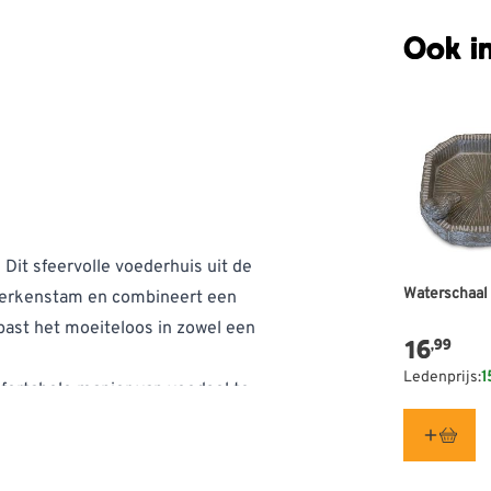
Ook in
 Dit sfeervolle voederhuis uit de
Waterschaal
berkenstam en combineert een
 past het moeiteloos in zowel een
16
,99
Ledenprijs:
1
fortabele manier van voedsel te
 als grotere vogels gemakkelijk bij
len met een zadenmix, waardoor