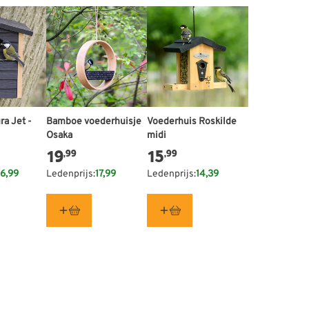
ra Jet -
Bamboe voederhuisje
Voederhuis Roskilde
Osaka
midi
19
15
,99
,99
6,99
Ledenprijs:
17,99
Ledenprijs:
14,39