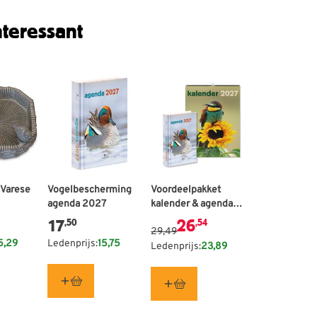
teressant
 Varese
Vogelbescherming
De prijs is afhankelijk van de g
Voordeelpakket
agenda 2027
kalender & agenda
2027
17
26
,50
,54
29,49
5,29
Ledenprijs:
15,75
Ledenprijs:
23,89