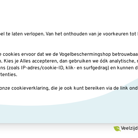
Zoeken
l te laten verlopen. Van het onthouden van je voorkeuren tot 
silo's
Nestkasten
Andere tuindieren
Pl
he cookies ervoor dat we de Vogelbeschermingshop betrouwbaar
an. Kies je Alles accepteren, dan gebruiken we óók analytische,
(zoals IP-adres/cookie-ID, klik- en surfgedrag) en kunnen d
ntario - zwart
rtenties.
ze cookieverklaring, die je ook kunt bereiken via de link on
Voede
Natuurli
Veelzij