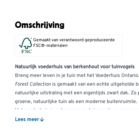
Omschrijving
Gemaakt van verantwoord geproduceerde
FSC®-materialen
Natuurlijk voederhuis van berkenhout voor tuinvogels
Breng meer leven in je tuin met het Voederhuis Ontario.
Forest Collection
is gemaakt van een echte uitgeholde 
natuurlijke uitstraling met een eigentijds zwart dak. Zo
groene, natuurlijke tuin als een moderne buitenruimte.
Het voederhuis is ontworpen om tuinvogels op een com
voorzien. Dankzij de ruime opening kunnen zowel kleine
Lees meer
het voer. Het huis is eenvoudig vanaf de zijkant te vul
bijvullen snel en gemakkelijk gaat.