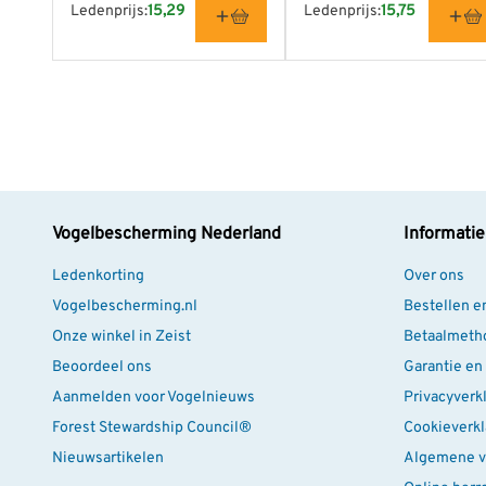
Ledenprijs:
15,29
Ledenprijs:
15,75
Vogelbescherming Nederland
Informatie
Ledenkorting
Over ons
Vogelbescherming.nl
Bestellen e
Onze winkel in Zeist
Betaalmeth
Beoordeel ons
Garantie en
Aanmelden voor Vogelnieuws
Privacyverk
Forest Stewardship Council®
Cookieverkl
Nieuwsartikelen
Algemene v