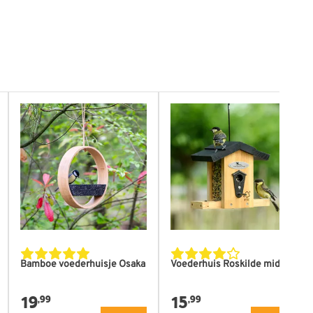
ductpagina
Bamboe voederhuisje Osaka
Voederhuis Roskilde midi
19
15
,99
,99