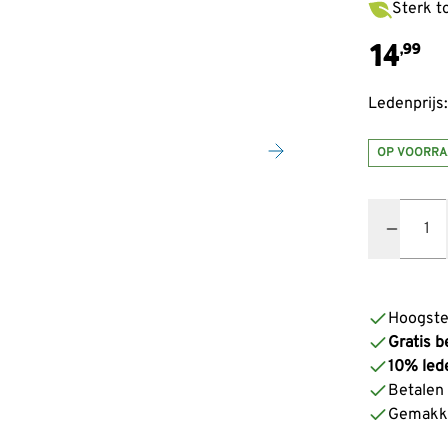
Sterk t
14
,99
Ledenprijs:
OP VOORRA
Quantity
Hoogste
Gratis b
10% led
Betalen z
Gemakke