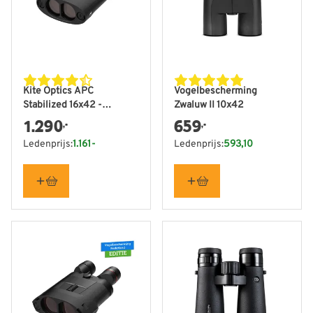
Kite Optics APC
Vogelbescherming
Stabilized 16x42 -
Zwaluw II 10x42
Vogelbescherming
1.290
659
,-
,-
Nederland editie
Ledenprijs:
1.161-
Ledenprijs:
593,10