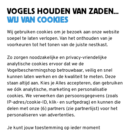
Gratis verzending vanaf €49
VOGELS HOUDEN VAN ZADEN...
WIJ VAN COOKIES
Wij gebruiken cookies om je bezoek aan onze website
soepel te laten verlopen. Van het onthouden van je
Verrekijkers
voorkeuren tot het tonen van de juiste nestkast.
Top 10 Verrekijkers
Zo zorgen noodzakelijke en privacy-vriendelijke
Op zoek naar een goede verrekijker? Om je keuze
analytische cookies ervoor dat we de
makkelijker te maken, hebben onze vogelkijkexperts een
Vogelbeschermingshop betrouwbaar, veilig en snel
kunnen laten werken en de kwaliteit te meten. Deze
top 10 samengesteld van de beste en populairste
Lees
staan altijd aan. Kies je Alles accepteren, dan gebruiken
meer
we óók analytische, marketing en personalisatie
cookies.
We verwerken dan persoonsgegevens (zoals
IP-adres/cookie-ID, klik- en surfgedrag) en kunnen die
10
producten
delen met onze (6) partners (zie partnerlijst) voor het
personaliseren van advertenties.
Je kunt jouw toestemming op ieder moment