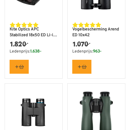
Kite Optics APC
Vogelbescherming Arend
Stabilized 18x50 ED Li-ion
ED 10x42
- Vogelbescherming
1.820
1.070
,-
,-
Nederland editie
Ledenprijs:
1.638-
Ledenprijs:
963-