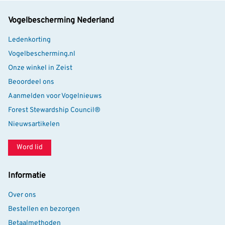
creëren
Vogelbescherming Nederland
Vleermuizen voelen zich het meest thuis in een
Ledenkorting
natuurlijke omgeving met voldoende beschutting en
Vogelbescherming.nl
voedsel. Combineer een vleermuiskast met nachtelijk
Onze winkel in Zeist
bloeiende planten, struiken en insectvriendelijke
Beoordeel ons
beplanting om je tuin nog aantrekkelijker te maken. Zo
Aanmelden voor Vogelnieuws
vergroot je de kans dat vleermuizen jouw tuin weten te
Forest Stewardship Council®
vinden.
Nieuwsartikelen
Met de vleermuiskast Arundel bied je vleermuizen een
veilige rustplaats én lever je een waardevolle bijdrage
Word lid
aan de biodiversiteit in je eigen omgeving.
Informatie
Over ons
Bestellen en bezorgen
Betaalmethoden