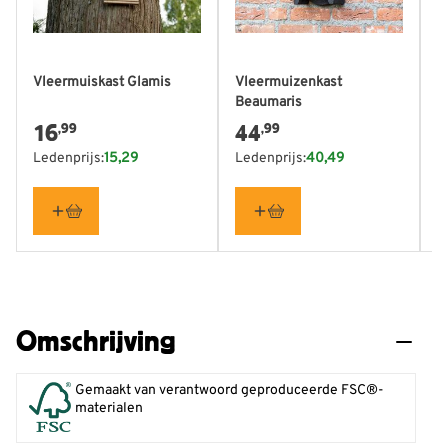
Vleermuiskast Glamis
Vleermuizenkast
V
Beaumaris
16
44
,99
,99
Ledenprijs:
15,29
Ledenprijs:
40,49
L
Omschrijving
Gemaakt van verantwoord geproduceerde FSC®-
materialen