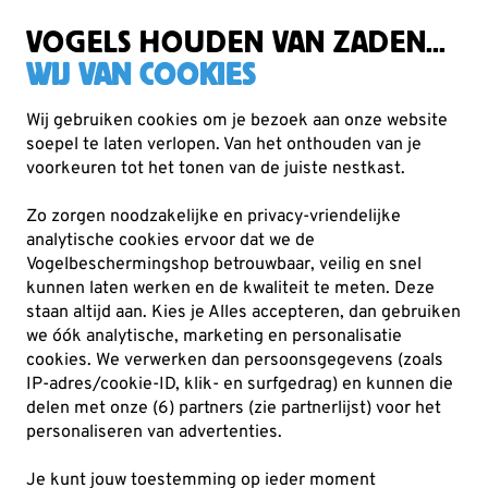
Zorgvuldig getest, duurzaam gekozen
Gratis verzending vanaf €49
VOGELS HOUDEN VAN ZADEN...
WIJ VAN COOKIES
Wij gebruiken cookies om je bezoek aan onze website
soepel te laten verlopen. Van het onthouden van je
Producten voor tuindieren
Vleermuiskasten
voorkeuren tot het tonen van de juiste nestkast.
Zo zorgen noodzakelijke en privacy-vriendelijke
analytische cookies ervoor dat we de
Vogelbeschermingshop betrouwbaar, veilig en snel
kunnen laten werken en de kwaliteit te meten. Deze
staan altijd aan. Kies je Alles accepteren, dan gebruiken
we óók analytische, marketing en personalisatie
cookies.
We verwerken dan persoonsgegevens (zoals
IP-adres/cookie-ID, klik- en surfgedrag) en kunnen die
delen met onze (6) partners (zie partnerlijst) voor het
personaliseren van advertenties.
Je kunt jouw toestemming op ieder moment