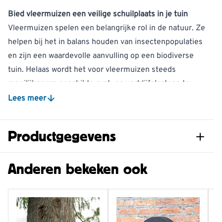
Bied vleermuizen een veilige schuilplaats in je tuin
Vleermuizen spelen een belangrijke rol in de natuur. Ze
helpen bij het in balans houden van insectenpopulaties
en zijn een waardevolle aanvulling op een biodiverse
tuin. Helaas wordt het voor vleermuizen steeds
moeilijker om geschikte rust- en verblijfplaatsen te
vinden. Door gebouwen beter te isoleren en oude
Lees meer
bomen te verdwijnen, raken natuurlijke schuilplekken
schaars. Met de vleermuiskast Arundel geef je
Productgegevens
vleermuizen een veilige plek om te rusten en te
schuilen.
Artikelnummer
914770119
Anderen bekeken ook
Deze duurzame vleermuiskast is speciaal ontworpen
om vleermuizen optimaal onderdak te bieden. De
Diersoort
Vleermuis
ingang is voorzien van een bewerkte reliëflaag,
Materiaal
Hout (FSC® 100%)
waardoor vleermuizen eenvoudig grip hebben en