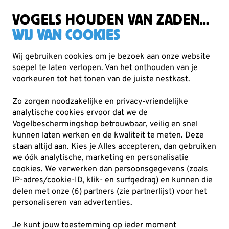
Gratis verzending vanaf €49
VOGELS HOUDEN VAN ZADEN...
WIJ VAN COOKIES
Wij gebruiken cookies om je bezoek aan onze website
soepel te laten verlopen. Van het onthouden van je
Nestkasten en vogelhuisjes
voorkeuren tot het tonen van de juiste nestkast.
Nestkasten voor pimpelmees
Zo zorgen noodzakelijke en privacy-vriendelijke
Met nestkasten voor de pimpelmees bied je deze kleine,
analytische cookies ervoor dat we de
levendige vogel een veilige plek om te broeden. Deze
Vogelbeschermingshop betrouwbaar, veilig en snel
kunnen laten werken en de kwaliteit te meten. Deze
compacte vogelhuisjes zijn perfect voor tu
Lees meer
staan altijd aan. Kies je Alles accepteren, dan gebruiken
we óók analytische, marketing en personalisatie
cookies.
We verwerken dan persoonsgegevens (zoals
19
producten
IP-adres/cookie-ID, klik- en surfgedrag) en kunnen die
delen met onze (6) partners (zie partnerlijst) voor het
personaliseren van advertenties.
Je kunt jouw toestemming op ieder moment