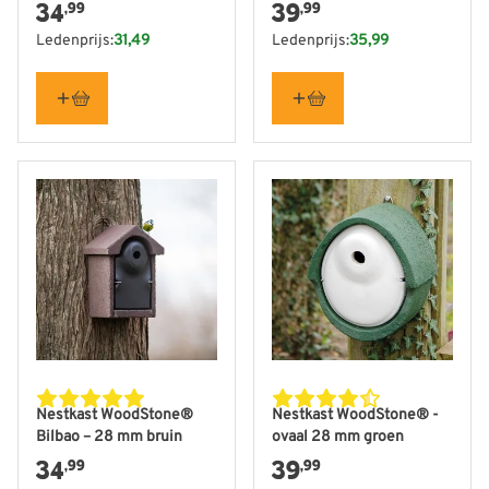
34
39
,99
,99
Ledenprijs:
31,49
Ledenprijs:
35,99
Nestkast WoodStone®
Nestkast WoodStone® -
Bilbao – 28 mm bruin
ovaal 28 mm groen
34
39
,99
,99