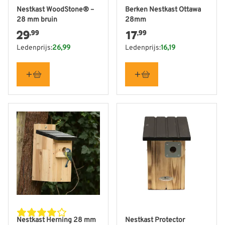
Nestkast WoodStone® –
Berken Nestkast Ottawa
28 mm bruin
28mm
29
17
,99
,99
Ledenprijs:
26,99
Ledenprijs:
16,19
Nestkast Herning 28 mm
Nestkast Protector