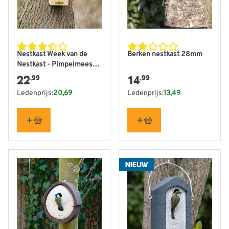
Nestkast Week van de
Berken nestkast 28mm
Nestkast - Pimpelmees
28 mm
22
14
,99
,99
Ledenprijs:
20,69
Ledenprijs:
13,49
NIEUW