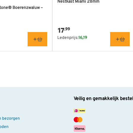
Nestkast Miami 28mm
tone® Boerenzwaluw –
17
,99
Ledenprijs:
16,19
Veilig en gemakkelijk beste
n bezorgen
oden