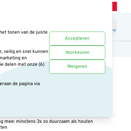
Winkel Zeist
Klantenservice
Uitstekend
-
4.6
/5
Word lid
Inloggen
Winkelmand
het tonen van de juiste
Accepteren
anten
Cadeaus en boeken
Uitgelicht
, veilig en snel kunnen
Voorkeuren
 marketing en
ie delen met onze (6)
Weigeren
deraan de pagina
via
ast WoodStone® – 28
uin
ng mee: minstens 3x zo duurzaam als houten
sten