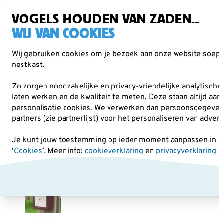
Gratis verzending vanaf €49
Zorgvuldig getest, duurzaam gekozen
VOGELS HOUDEN VAN ZADEN...
WIJ VAN COOKIES
Wij gebruiken cookies om je bezoek aan onze website soepe
nestkast.
Verrekijkers
Vogelvoer
Voederhuisjes & -
Zo zorgen noodzakelijke en privacy-vriendelijke analytisc
laten werken en de kwaliteit te meten. Deze staan altijd a
personalisatie cookies.
We verwerken dan persoonsgegevens 
Nestkasten en vogelhuisjes
Houtbetonnen nestkast
partners (zie partnerlijst) voor het personaliseren van adve
Je kunt jouw toestemming op ieder moment aanpassen in on
‘
Cookies
’. Meer info:
cookieverklaring
en
privacyverklaring