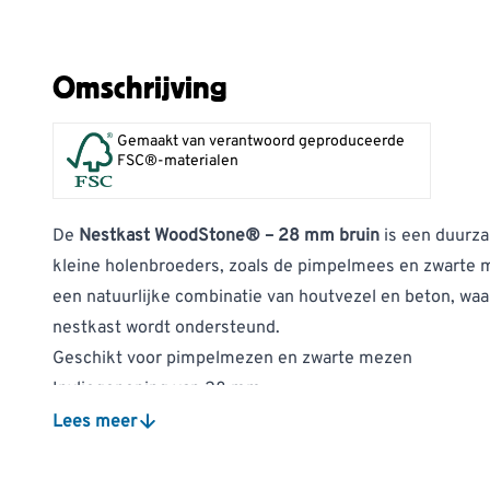
Omschrijving
Gemaakt van verantwoord geproduceerde
FSC®-materialen
De
Nestkast WoodStone® – 28 mm bruin
is een duurz
kleine holenbroeders, zoals de pimpelmees en zwarte 
een natuurlijke combinatie van houtvezel en beton, waar
nestkast wordt ondersteund.
Geschikt voor pimpelmezen en zwarte mezen
Invliegopening van 28 mm
Gemaakt van duurzaam WoodStone® houtbeton
Lees meer
Isolerend materiaal helpt temperatuurschommelingen 
Ook te gebruiken als schuilplaats in de winter