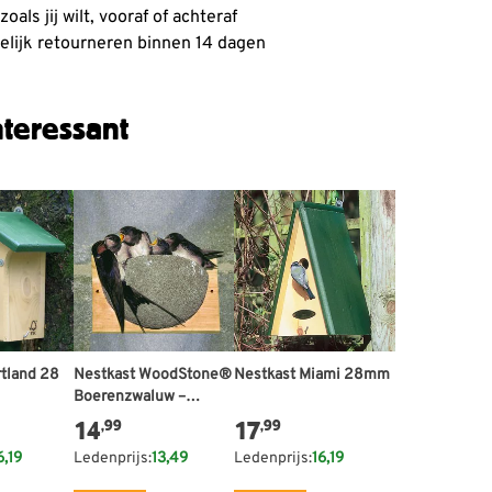
oals jij wilt, vooraf of achteraf
lijk retourneren binnen 14 dagen
teressant
rtland 28
Nestkast WoodStone®
Nestkast Miami 28mm
Boerenzwaluw –
kunstnest
14
17
,99
,99
6,19
Ledenprijs:
13,49
Ledenprijs:
16,19