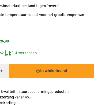
estmateriaal: bestand tegen 'rovers'
te temperatuur: ideaal voor het grootbrengen van
26,99
2-4 werkdagen
AD
In winkelmand
 kwaliteit natuurbeschermingsproducten
ezorging
vanaf 49,-
enkorting