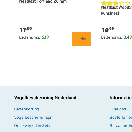
Nestkast Portland 28 mm
Nestkast WoodS
kunstnest
17
14
,99
,99
Ledenprijs:
16,19
Ledenprijs:
13,49
Vogelbescherming Nederland
Informatie
Ledenkorting
Over ons
Vogelbescherming.nl
Bestellen e
Onze winkel in Zeist
Betaalmeth