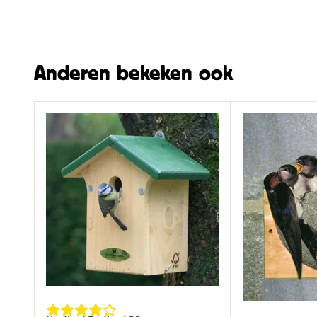
Lengte
170 
Hoogte
262.
Breedte
190
Anderen bekeken ook