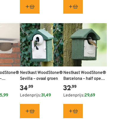
oodStone®
Nestkast WoodStone®
Nestkast WoodStone®
–
Sevilla – ovaal groen
Barcelona – half open
ubbel
groen
34
32
,99
,99
5,99
Ledenprijs:
31,49
Ledenprijs:
29,69