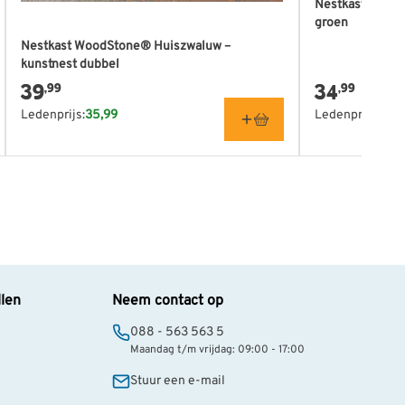
Nestkast WoodS
groen
Nestkast WoodStone® Huiszwaluw –
kunstnest dubbel
39
34
,99
,99
Ledenprijs:
35,99
Ledenprijs:
31,4
llen
Neem contact op
088 - 563 563 5
Maandag t/m vrijdag: 09:00 - 17:00
Stuur een e-mail