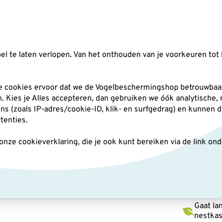
Zoeken
l te laten verlopen. Van het onthouden van je voorkeuren tot 
silo's
Nestkasten
Andere tuindieren
Pl
he cookies ervoor dat we de Vogelbeschermingshop betrouwbaar
an. Kies je Alles accepteren, dan gebruiken we óók analytische,
(zoals IP-adres/cookie-ID, klik- en surfgedrag) en kunnen d
en
Nestkast WoodStone® – 28 mm bruin
rtenties.
ze cookieverklaring, die je ook kunt bereiken via de link on
Nestk
mm br
Gaat la
nestka