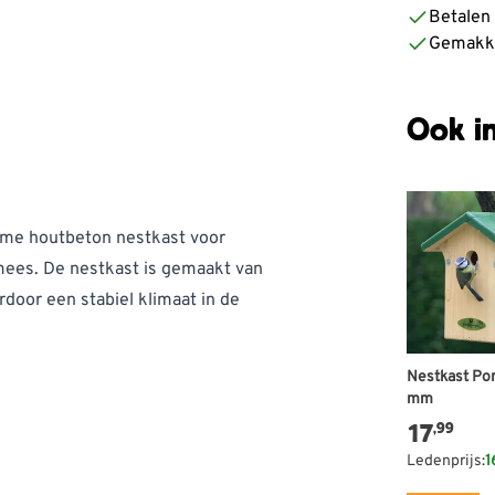
Betalen z
Gemakke
Ook in
ame houtbeton nestkast voor
mees. De nestkast is gemaakt van
door een stabiel klimaat in de
Nestkast Po
mm
17
,99
te beperken
Ledenprijs:
1