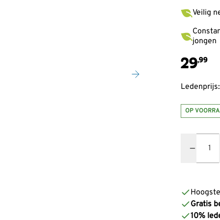
Veilig n
Constan
jongen
29
,99
Ledenprijs:
OP VOORRA
Quantity
Hoogste
Gratis b
10% led