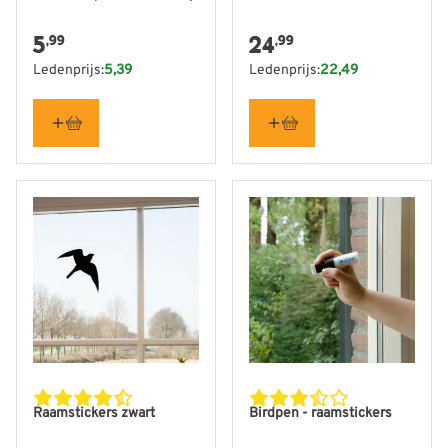
5
24
,99
,99
Ledenprijs:
5,39
Ledenprijs:
22,49
Raamstickers zwart
Birdpen - raamstickers