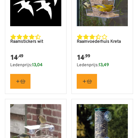
Raamstickers wit
Raamvoederhuis Kreta
14
14
,49
,99
Ledenprijs:
13,04
Ledenprijs:
13,49