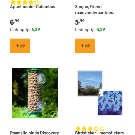
Appelhouder Columbus
SingingFriend
raamvoederaar Anna
6
5
,99
,99
Ledenprijs:
6,29
Ledenprijs:
5,39
Raamsilo pinda Discovery
Birdsticker - raamstickers