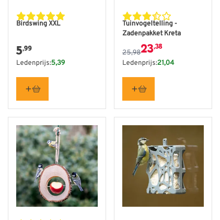
De prijs is afhankelijk van
Birdswing XXL
Tuinvogeltelling -
Zadenpakket Kreta
23
,38
5
,99
25,98
Ledenprijs:
5,39
Ledenprijs:
21,04