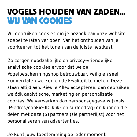
Gratis verzending vanaf €49
VOGELS HOUDEN VAN ZADEN...
WIJ VAN COOKIES
Wij gebruiken cookies om je bezoek aan onze website
soepel te laten verlopen. Van het onthouden van je
Voederhuisjes & -silo's
voorkeuren tot het tonen van de juiste nestkast.
Raamvoederhuisjes
Zo zorgen noodzakelijke en privacy-vriendelijke
Met raamvoederhuisjes haal je vogels letterlijk dichterbij.
analytische cookies ervoor dat we de
Deze compacte voederhuisjes bevestig je eenvoudig aan
Vogelbeschermingshop betrouwbaar, veilig en snel
kunnen laten werken en de kwaliteit te meten. Deze
je raam, ideaal voor een balkon of k
Lees meer
staan altijd aan. Kies je Alles accepteren, dan gebruiken
we óók analytische, marketing en personalisatie
cookies.
We verwerken dan persoonsgegevens (zoals
16
producten
IP-adres/cookie-ID, klik- en surfgedrag) en kunnen die
delen met onze (6) partners (zie partnerlijst) voor het
personaliseren van advertenties.
Je kunt jouw toestemming op ieder moment