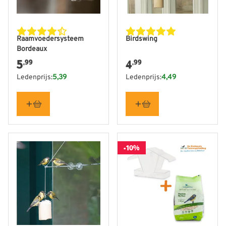
Raamvoedersysteem
Birdswing
Bordeaux
5
4
,99
,99
Ledenprijs:
5,39
Ledenprijs:
4,49
-10%