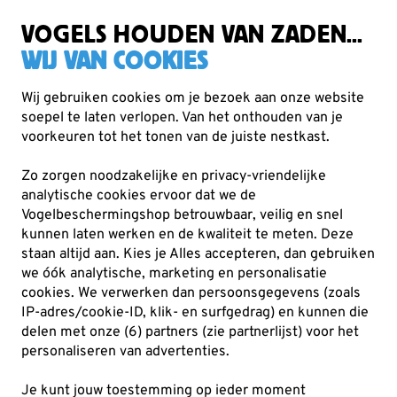
Zorgvuldig getest, duurzaam gekozen
Gratis verzending vanaf €49
VOGELS HOUDEN VAN ZADEN...
WIJ VAN COOKIES
Wij gebruiken cookies om je bezoek aan onze website
soepel te laten verlopen. Van het onthouden van je
Voederhuisjes & -silo's
Voederhuisjes voor vetproducten
voorkeuren tot het tonen van de juiste nestkast.
Zo zorgen noodzakelijke en privacy-vriendelijke
analytische cookies ervoor dat we de
Vogelbeschermingshop betrouwbaar, veilig en snel
kunnen laten werken en de kwaliteit te meten. Deze
staan altijd aan. Kies je Alles accepteren, dan gebruiken
we óók analytische, marketing en personalisatie
cookies.
We verwerken dan persoonsgegevens (zoals
IP-adres/cookie-ID, klik- en surfgedrag) en kunnen die
delen met onze (6) partners (zie partnerlijst) voor het
personaliseren van advertenties.
Je kunt jouw toestemming op ieder moment