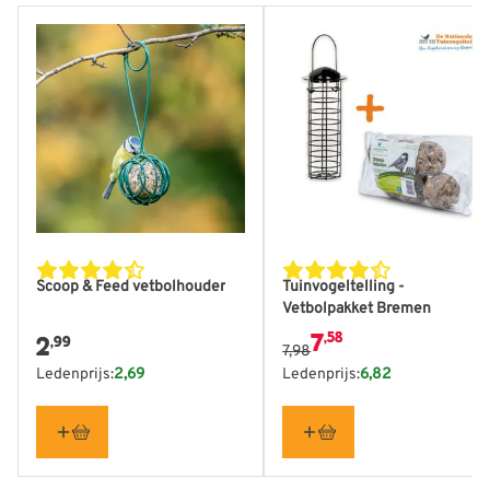
De prijs is afhankelijk va
Scoop & Feed vetbolhouder
Tuinvogeltelling -
Vetbolpakket Bremen
7
,58
2
,99
7,98
Ledenprijs:
2,69
Ledenprijs:
6,82