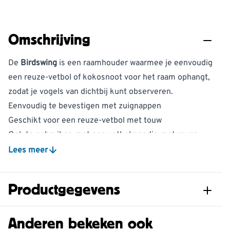
Omschrijving
De
Birdswing
is een raamhouder waarmee je eenvoudig
een reuze-vetbol of kokosnoot voor het raam ophangt,
zodat je vogels van dichtbij kunt observeren.
Eenvoudig te bevestigen met zuignappen
Geschikt voor een reuze-vetbol met touw
Ook te gebruiken met een vetbolmandje met reuze-
vetbol
Lees meer
Geschikt voor het ophangen van een kokosnoot
Maakt vogels van dichtbij goed zichtbaar
Productgegevens
De Birdswing biedt een eenvoudige manier om
vogelvoer direct aan je raam aan te bieden. Met de
Artikelnummer
350480119
Anderen bekeken ook
zuignappen bevestig je de houder in een handomdraai