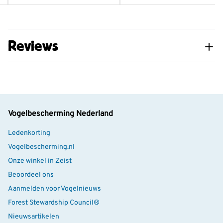
Dankzij de zuignappen is de Birdswing zonder
gereedschap te bevestigen. Kies een schoon en glad
raamoppervlak voor een stevige bevestiging en geniet
Reviews
van vogels die van dichtbij te observeren zijn.
Vogelbescherming Nederland
Ledenkorting
Vogelbescherming.nl
Onze winkel in Zeist
Beoordeel ons
Aanmelden voor Vogelnieuws
Forest Stewardship Council®
Nieuwsartikelen