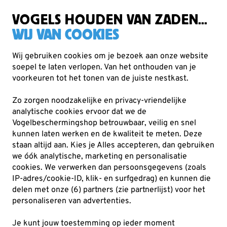
Gratis verzending vanaf €49
VOGELS HOUDEN VAN ZADEN...
WIJ VAN COOKIES
Wij gebruiken cookies om je bezoek aan onze website
soepel te laten verlopen. Van het onthouden van je
Speciale aanbiedingen en campagnes
voorkeuren tot het tonen van de juiste nestkast.
Nationale Tuinvogeltelling
Zo zorgen noodzakelijke en privacy-vriendelijke
pakketten
analytische cookies ervoor dat we de
Vogelbeschermingshop betrouwbaar, veilig en snel
kunnen laten werken en de kwaliteit te meten. Deze
7
producten
staan altijd aan. Kies je Alles accepteren, dan gebruiken
we óók analytische, marketing en personalisatie
cookies.
We verwerken dan persoonsgegevens (zoals
-5%
-5%
IP-adres/cookie-ID, klik- en surfgedrag) en kunnen die
delen met onze (6) partners (zie partnerlijst) voor het
personaliseren van advertenties.
Je kunt jouw toestemming op ieder moment