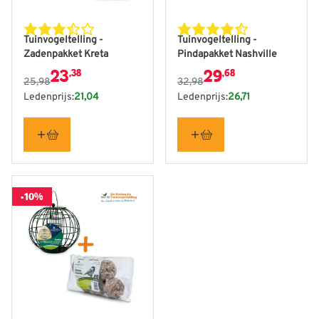
De prijs is afhankelijk van de gekozen opties op de produ
De prijs is afhankelijk van
Tuinvogeltelling -
Tuinvogeltelling -
Zadenpakket Kreta
Pindapakket Nashville
23
29
,38
,68
25,98
32,98
Ledenprijs:
21,04
Ledenprijs:
26,71
-10%