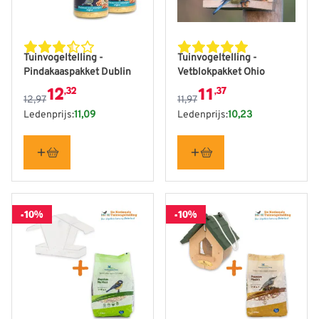
De prijs is afhankelijk van de gekozen opties op de produ
De prijs is afhankelijk van
Tuinvogeltelling -
Tuinvogeltelling -
Pindakaaspakket Dublin
Vetblokpakket Ohio
12
11
,32
,37
12,97
11,97
Ledenprijs:
11,09
Ledenprijs:
10,23
-10%
-10%