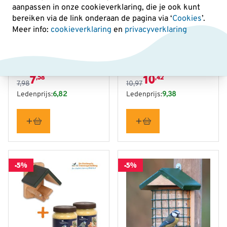
aanpassen in onze cookieverklaring, die je ook kunt
bereiken via de link onderaan de pagina
via ‘
Cookies
’.
Meer info:
cookieverklaring
en
privacyverklaring
De prijs is afhankelijk van de gekozen opties op de produ
De prijs is afhankelijk van
Tuinvogeltelling -
Tuinvogeltelling -
Vetbolpakket Bremen
Pindakaaspakket Rio
7
10
,58
,42
7,98
10,97
Ledenprijs:
6,82
Ledenprijs:
9,38
-5%
-5%