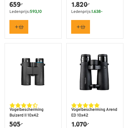
- Vogelbescherming
659
1.820
,-
,-
Nederland editie
Ledenprijs:
593,10
Ledenprijs:
1.638-
Vogelbescherming
Vogelbescherming Arend
Buizerd II 10x42
ED 10x42
505
1.070
,-
,-