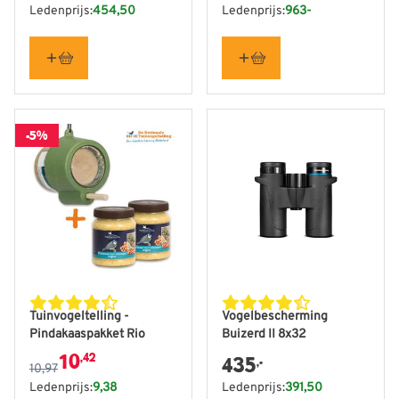
Ledenprijs:
454,50
Ledenprijs:
963-
-5%
De prijs is afhankelijk van de gekozen opties op de produ
Tuinvogeltelling -
Vogelbescherming
Pindakaaspakket Rio
Buizerd II 8x32
10
,42
435
,-
10,97
Ledenprijs:
9,38
Ledenprijs:
391,50