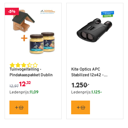
-5%
De prijs is afhankelijk van de gekozen opties op de produ
Tuinvogeltelling -
Kite Optics APC
Pindakaaspakket Dublin
Stabilized 12x42 -
Vogelbescherming
12
,32
1.250
,-
12,97
Nederland editie
Ledenprijs:
11,09
Ledenprijs:
1.125-