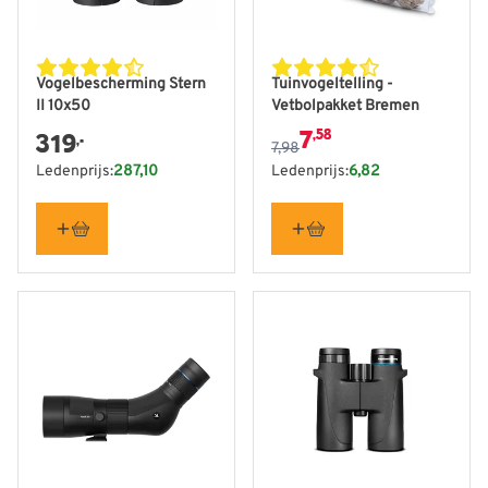
De prijs is afhankelijk van
Vogelbescherming Stern
Tuinvogeltelling -
II 10x50
Vetbolpakket Bremen
7
,58
319
,-
7,98
Ledenprijs:
287,10
Ledenprijs:
6,82