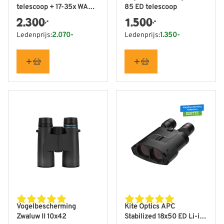
telescoop + 17-35x WA
85 ED telescoop
oculair -
2.300
1.500
,-
,-
Vogelbescherming
Ledenprijs:
2.070-
Ledenprijs:
1.350-
Nederland editie
Vogelbescherming
Kite Optics APC
Zwaluw II 10x42
Stabilized 18x50 ED Li-ion