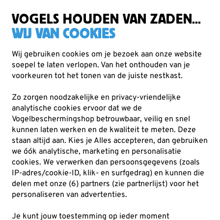
Gratis verzending vanaf €49
VOGELS HOUDEN VAN ZADEN...
WIJ VAN COOKIES
Wij gebruiken cookies om je bezoek aan onze website
soepel te laten verlopen. Van het onthouden van je
voorkeuren tot het tonen van de juiste nestkast.
Speciale aanbiedingen en
Zo zorgen noodzakelijke en privacy-vriendelijke
campagnes
analytische cookies ervoor dat we de
Vogelbeschermingshop betrouwbaar, veilig en snel
kunnen laten werken en de kwaliteit te meten. Deze
52
producten
staan altijd aan. Kies je Alles accepteren, dan gebruiken
we óók analytische, marketing en personalisatie
cookies.
We verwerken dan persoonsgegevens (zoals
IP-adres/cookie-ID, klik- en surfgedrag) en kunnen die
delen met onze (6) partners (zie partnerlijst) voor het
personaliseren van advertenties.
Je kunt jouw toestemming op ieder moment