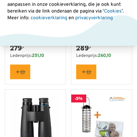
aanpassen in onze cookieverklaring, die je ook kunt
bereiken via de link onderaan de pagina
via ‘
Cookies
’.
Meer info:
cookieverklaring
en
privacyverklaring
Vogelbescherming Stern
Vogelbescherming Stern
II 8x42
II 10x42
279
289
,-
,-
Ledenprijs:
251,10
Ledenprijs:
260,10
-5%