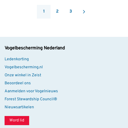
1
2
3
You're currently reading page
Pagina
Pagina
Vogelbescherming Nederland
Ledenkorting
Vogelbescherming.nl
Onze winkel in Zeist
Beoordeel ons
Aanmelden voor Vogelnieuws
Forest Stewardship Council®
Nieuwsartikelen
Word lid