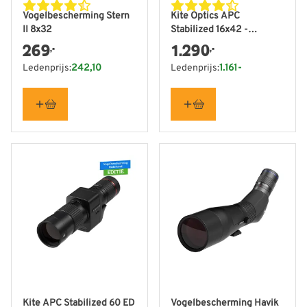
Vogelbescherming Stern
Kite Optics APC
II 8x32
Stabilized 16x42 -
Vogelbescherming
269
1.290
,-
,-
Nederland editie
Ledenprijs:
242,10
Ledenprijs:
1.161-
Kite APC Stabilized 60 ED
Vogelbescherming Havik