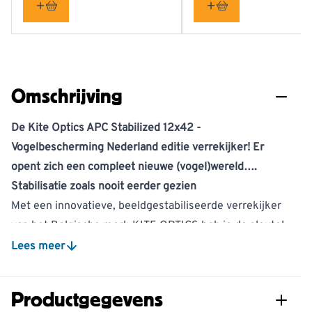
Omschrijving
De Kite Optics APC Stabilized 12x42 -
Vogelbescherming Nederland editie verrekijker! Er
opent zich een compleet nieuwe (vogel)wereld….
Stabilisatie zoals nooit eerder gezien
Met een innovatieve, beeldgestabiliseerde verrekijker
van het Belgische merk KITE OPTICS heb je de sleutel
in handen om de natuur op een ongeëvenaarde manier
Lees meer
te ervaren. In Nederland werkt KITE OPTICS exclusief
samen met Vogelbescherming Nederland. Voor elke
Productgegevens
verkochte 'Vogelbescherming Nederland editie kijker'