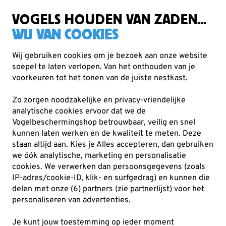
Zorgvuldig getest, duurzaam gekozen
Gratis verzending vanaf €49
VOGELS HOUDEN VAN ZADEN...
WIJ VAN COOKIES
Wij gebruiken cookies om je bezoek aan onze website
soepel te laten verlopen. Van het onthouden van je
Verrekijkers
Vogelbescherming Optiek
voorkeuren tot het tonen van de juiste nestkast.
Zo zorgen noodzakelijke en privacy-vriendelijke
analytische cookies ervoor dat we de
Vogelbeschermingshop betrouwbaar, veilig en snel
kunnen laten werken en de kwaliteit te meten. Deze
staan altijd aan. Kies je Alles accepteren, dan gebruiken
we óók analytische, marketing en personalisatie
cookies.
We verwerken dan persoonsgegevens (zoals
IP-adres/cookie-ID, klik- en surfgedrag) en kunnen die
delen met onze (6) partners (zie partnerlijst) voor het
personaliseren van advertenties.
Je kunt jouw toestemming op ieder moment