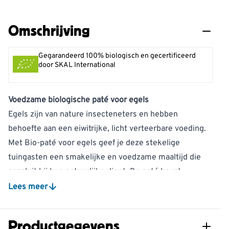
Omschrijving
Gegarandeerd 100% biologisch en gecertificeerd
door SKAL International
Voedzame biologische paté voor egels
Egels zijn van nature insecteneters en hebben
behoefte aan een eiwitrijke, licht verteerbare voeding.
Met Bio-paté voor egels geef je deze stekelige
tuingasten een smakelijke en voedzame maaltijd die
aansluit bij hun natuurlijke dieet. De paté bevat
biologisch vlees en heeft een hoog vochtgehalte,
Lees meer
waardoor hij niet alleen voedzaam is, maar ook helpt bij
de vochtopname.
Productgegevens
Extra voeding is vooral belangrijk in het najaar. Voordat