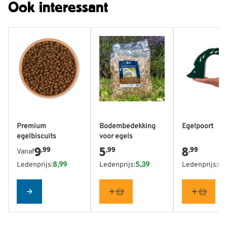
Ook interessant
De prijs is afhankelijk van de gekozen opties op de produ
Premium
Bodembedekking
Egelpoort
egelbiscuits
voor egels
9
5
8
,99
,99
,99
Vanaf
Ledenprijs:
8,99
Ledenprijs:
5,39
Ledenprijs:
8,
Configure