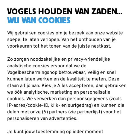
Zorgvuldig getest, duurzaam gekozen
Gratis verzending vanaf €49
VOGELS HOUDEN VAN ZADEN...
WIJ VAN COOKIES
Wij gebruiken cookies om je bezoek aan onze website
soepel te laten verlopen. Van het onthouden van je
Producten voor tuindieren
Egels
voorkeuren tot het tonen van de juiste nestkast.
Zo zorgen noodzakelijke en privacy-vriendelijke
analytische cookies ervoor dat we de
Vogelbeschermingshop betrouwbaar, veilig en snel
kunnen laten werken en de kwaliteit te meten. Deze
staan altijd aan. Kies je Alles accepteren, dan gebruiken
we óók analytische, marketing en personalisatie
cookies.
We verwerken dan persoonsgegevens (zoals
IP-adres/cookie-ID, klik- en surfgedrag) en kunnen die
delen met onze (6) partners (zie partnerlijst) voor het
personaliseren van advertenties.
Je kunt jouw toestemming op ieder moment