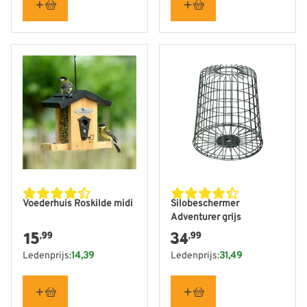
Voederhuis Roskilde midi
Silobeschermer
Adventurer grijs
15
34
,99
,99
Ledenprijs:
14,39
Ledenprijs:
31,49