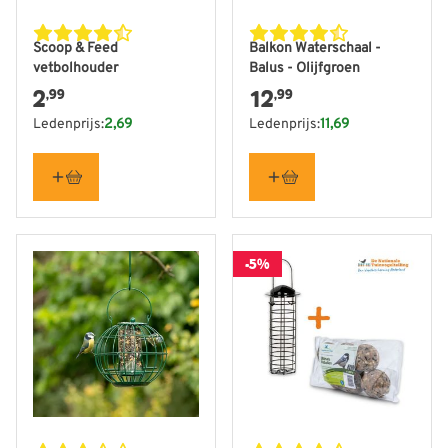
Scoop & Feed
Balkon Waterschaal -
vetbolhouder
Balus - Olijfgroen
2
12
,99
,99
Ledenprijs:
2,69
Ledenprijs:
11,69
-5%