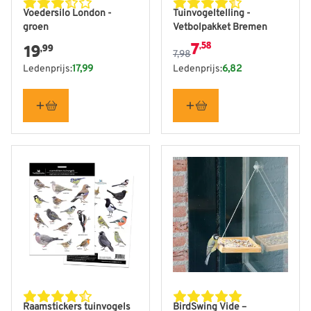
De prijs is afhankelijk van
Voedersilo London -
Tuinvogeltelling -
groen
Vetbolpakket Bremen
7
,58
19
,99
7,98
Ledenprijs:
17,99
Ledenprijs:
6,82
Raamstickers tuinvogels
BirdSwing Vide –