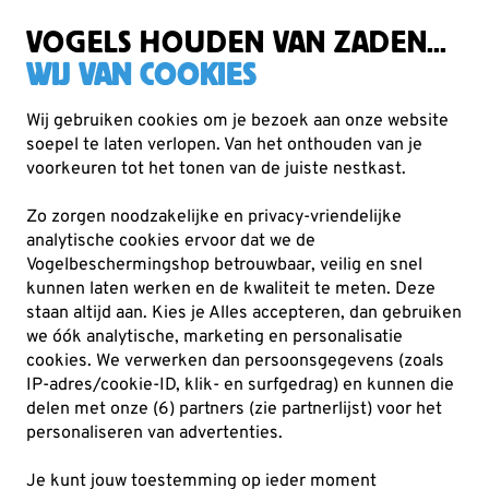
Gratis verzending vanaf €49
VOGELS HOUDEN VAN ZADEN...
WIJ VAN COOKIES
Wij gebruiken cookies om je bezoek aan onze website
soepel te laten verlopen. Van het onthouden van je
voorkeuren tot het tonen van de juiste nestkast.
Voederhuisjes & -silo's
Zo zorgen noodzakelijke en privacy-vriendelijke
Van voederhuisjes voor aan het raam tot voedersilo's en
analytische cookies ervoor dat we de
klassieke houten voedertafels: onze collectie is
Vogelbeschermingshop betrouwbaar, veilig en snel
kunnen laten werken en de kwaliteit te meten. Deze
ontworpen voor elke buitenruimte. Of je
Lees meer
staan altijd aan. Kies je Alles accepteren, dan gebruiken
we óók analytische, marketing en personalisatie
cookies.
We verwerken dan persoonsgegevens (zoals
162
producten
IP-adres/cookie-ID, klik- en surfgedrag) en kunnen die
delen met onze (6) partners (zie partnerlijst) voor het
personaliseren van advertenties.
NIEUW
NIEUW
Je kunt jouw toestemming op ieder moment