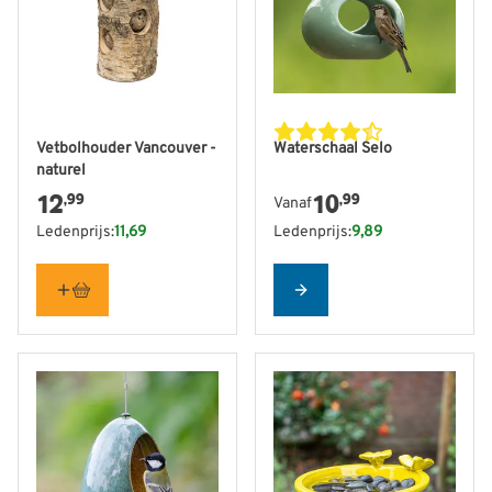
De prijs is afhankelijk van
Vetbolhouder Vancouver -
Waterschaal Selo
naturel
12
10
,99
,99
Vanaf
Ledenprijs:
11,69
Ledenprijs:
9,89
Configure