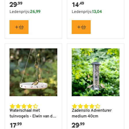
29
14
,99
,49
Ledenprijs:
26,99
Ledenprijs:
13,04
Waterschaal met
Zadensilo Adventurer
tuinvogels - Elwin van der
medium 40cm
Kolk
17
29
,99
,99