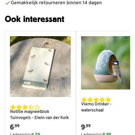
Gemakkelijk retourneren binnen 14 dagen
Ook interessant
Vierno Drinker -
waterschaal
Notitie magneetblok
Tuinvogels - Elwin van der Kolk
6
9
,99
,99
Ledenprijs:
6,29
Ledenprijs:
8,99