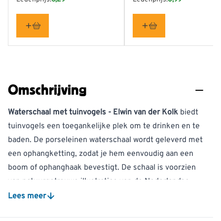
Omschrijving
Waterschaal met tuinvogels - Elwin van der Kolk
biedt
tuinvogels een toegankelijke plek om te drinken en te
baden. De porseleinen waterschaal wordt geleverd met
een ophangketting, zodat je hem eenvoudig aan een
boom of ophanghaak bevestigt. De schaal is voorzien
van natuurgetrouwe illustraties van de Nederlandse
bioloog en natuurschilder Elwin van der Kolk.
Lees meer
Porseleinen waterschaal met natuurgetrouwe