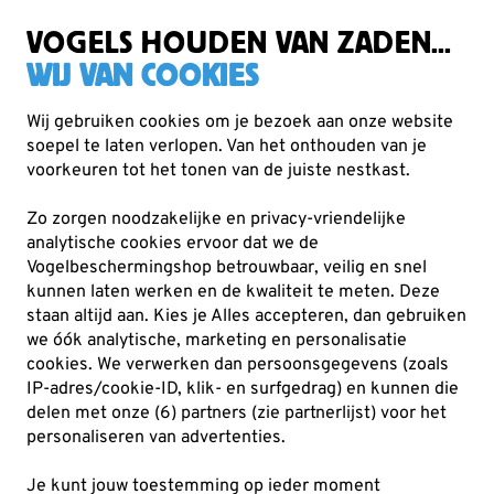
Zorgvuldig getest, duurzaam gekozen
Gratis verzending vanaf €49
VOGELS HOUDEN VAN ZADEN...
WIJ VAN COOKIES
Wij gebruiken cookies om je bezoek aan onze website
soepel te laten verlopen. Van het onthouden van je
Voederhuisjes & -silo's
Waterschalen
voorkeuren tot het tonen van de juiste nestkast.
Zo zorgen noodzakelijke en privacy-vriendelijke
analytische cookies ervoor dat we de
Vogelbeschermingshop betrouwbaar, veilig en snel
kunnen laten werken en de kwaliteit te meten. Deze
staan altijd aan. Kies je Alles accepteren, dan gebruiken
we óók analytische, marketing en personalisatie
cookies.
We verwerken dan persoonsgegevens (zoals
IP-adres/cookie-ID, klik- en surfgedrag) en kunnen die
delen met onze (6) partners (zie partnerlijst) voor het
personaliseren van advertenties.
Je kunt jouw toestemming op ieder moment