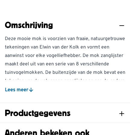
Omschrijving
Deze mooie mok is voorzien van fraaie, natuurgetrouwe
tekeningen van Elwin van der Kolk en vormt een
aanwinst voor elke vogelliefhebber. De mok zanglijster
maakt deel uit van een serie van 8 verschillende
tuinvogelmokken. De buitenzijde van de mok bevat een
tekening van de volwassen zanglijster en aan de andere
kant het jong. Aan de binnenkant bevindt zich een
Lees meer
prachtige afbeelding van zijn natuurlijke omgeving.
Elwin van der Kolk, de Nederlandse bioloog en
Productgegevens
natuurschilder, werd al op jonge leeftijd gefascineerd
door de natuur om hem heen. Een groot deel van zijn
Artikelnummer
979320119
Anderen bekeken ook
jeugd bracht hij door met vogels kijken en vogels