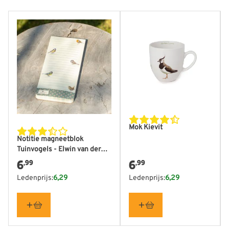
Mok Kievit
Notitie magneetblok
Tuinvogels - Elwin van der
Kolk
6
6
,99
,99
Ledenprijs:
6,29
Ledenprijs:
6,29