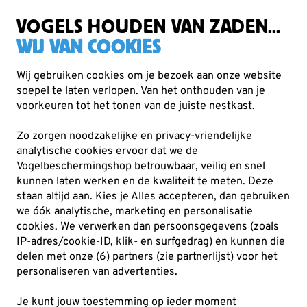
Gratis verzending vanaf €49
VOGELS HOUDEN VAN ZADEN...
WIJ VAN COOKIES
Wij gebruiken cookies om je bezoek aan onze website
soepel te laten verlopen. Van het onthouden van je
Verrekijkers
voorkeuren tot het tonen van de juiste nestkast.
Leica Sport Optics
Zo zorgen noodzakelijke en privacy-vriendelijke
Leica verrekijkers staan al ruim 100 jaar bekend om hun
analytische cookies ervoor dat we de
uitzonderlijke optische kwaliteit en duurzaamheid. Met
Vogelbeschermingshop betrouwbaar, veilig en snel
kunnen laten werken en de kwaliteit te meten. Deze
deze premium verrekijkers haal je haars
Lees meer
staan altijd aan. Kies je Alles accepteren, dan gebruiken
we óók analytische, marketing en personalisatie
cookies.
We verwerken dan persoonsgegevens (zoals
6
producten
IP-adres/cookie-ID, klik- en surfgedrag) en kunnen die
delen met onze (6) partners (zie partnerlijst) voor het
personaliseren van advertenties.
Je kunt jouw toestemming op ieder moment