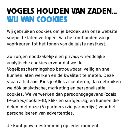
Gratis verzending vanaf €49
VOGELS HOUDEN VAN ZADEN...
WIJ VAN COOKIES
Wij gebruiken cookies om je bezoek aan onze website
soepel te laten verlopen. Van het onthouden van je
Bestellen en bezorgen
voorkeuren tot het tonen van de juiste nestkast.
Bestellen en bezorgen
Zo zorgen noodzakelijke en privacy-vriendelijke
analytische cookies ervoor dat we de
Bestellen
Vogelbeschermingshop betrouwbaar, veilig en snel
kunnen laten werken en de kwaliteit te meten. Deze
staan altijd aan. Kies je Alles accepteren, dan gebruiken
Bestellen gaat heel eenvoudig. Door bij het betreffende
we óók analytische, marketing en personalisatie
artikel op de bestelknop ("In winkelmandje") te drukken,
cookies.
We verwerken dan persoonsgegevens (zoals
plaats je dit artikel in je winkelmandje. Volg vervolgens de
IP-adres/cookie-ID, klik- en surfgedrag) en kunnen die
stappen die op het scherm verschijnen.
delen met onze (6) partners (zie partnerlijst) voor het
personaliseren van advertenties.
Ledenkorting
Je kunt jouw toestemming op ieder moment