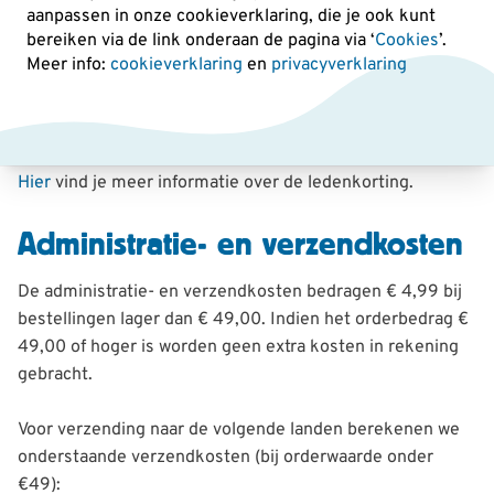
aanpassen in onze cookieverklaring, die je ook kunt
Leden van Vogelbescherming Nederland ontvangen
bereiken via de link onderaan de pagina
via ‘
Cookies
’.
korting op veel artikelen. Om vast te stellen of je voor
Meer info:
cookieverklaring
en
privacyverklaring
deze korting in aanmerking komt, vragen wij je enkele
gegevens te verstrekken. Achteraf kan geen ledenkorting
worden gegeven.
Hier
vind je meer informatie over de ledenkorting.
Administratie- en verzendkosten
De administratie- en verzendkosten bedragen € 4,99 bij
bestellingen lager dan € 49,00. Indien het orderbedrag €
49,00 of hoger is worden geen extra kosten in rekening
gebracht.
Voor verzending naar de volgende landen berekenen we
onderstaande verzendkosten (bij orderwaarde onder
€49):