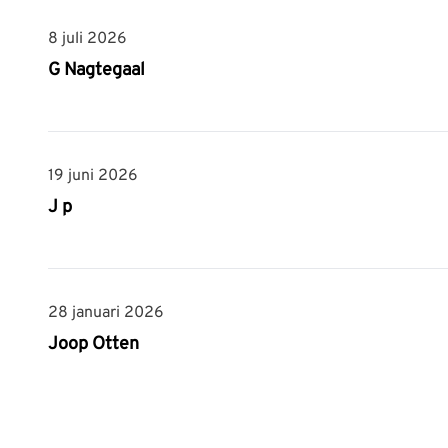
8 juli 2026
8 juli 2026
G Nagtegaal
19 juni 2026
19 juni 2026
J p
28 januari 2026
28 januari 2026
Joop Otten