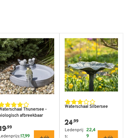
tpagina
Waterschaal Silbersee
Waterschaal Thunersee -
biologisch afbreekbaar
24
,99
19
,99
Ledenprij
22,4
Ledenprijs:
17,99
s:
9