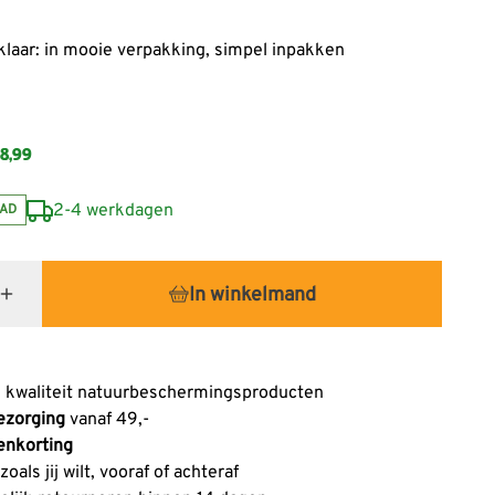
s
laar: in mooie verpakking, simpel inpakken
8,99
2-4 werkdagen
AD
In winkelmand
 kwaliteit natuurbeschermingsproducten
ezorging
vanaf 49,-
enkorting
oals jij wilt, vooraf of achteraf