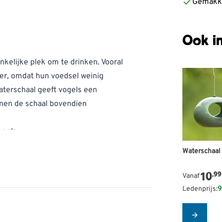
Gemakke
Ook in
nkelijke plek om te drinken. Vooral
er, omdat hun voedsel weinig
terschaal geeft vogels een
unnen de schaal bovendien
ogels
De prijs is
Waterschaal
10
,99
Vanaf
ls
Ledenprijs:
9
els op de rand kunnen zitten om te
Configur