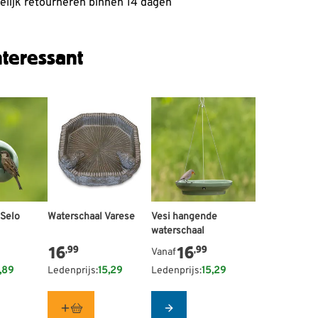
lijk retourneren binnen 14 dagen
teressant
 afhankelijk van de gekozen opties op de productpagina
 Selo
Waterschaal Varese
De prijs is afhankelijk van de g
Vesi hangende
waterschaal
16
16
,99
,99
Vanaf
,89
Ledenprijs:
15,29
Ledenprijs:
15,29
e
Configure