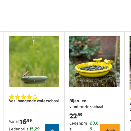
w, Groen
roductpagina
De prijs is afhankelijk van de gekozen opties op de produc
Vesi hangende waterschaal
Bijen- en
vlinderdrinkschaal
22
,99
16
,99
Vanaf
Ledenprij
20,6
Ledenprijs:
15,29
s:
9