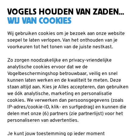
Zorgvuldig getest, duurzaam gekozen
Gratis verzending vanaf €49
VOGELS HOUDEN VAN ZADEN...
WIJ VAN COOKIES
Wij gebruiken cookies om je bezoek aan onze website
soepel te laten verlopen. Van het onthouden van je
Voederhuisjes & -silo's
Voedertafels
voorkeuren tot het tonen van de juiste nestkast.
Zo zorgen noodzakelijke en privacy-vriendelijke
NIEUW
analytische cookies ervoor dat we de
Vogelbeschermingshop betrouwbaar, veilig en snel
kunnen laten werken en de kwaliteit te meten. Deze
staan altijd aan. Kies je Alles accepteren, dan gebruiken
we óók analytische, marketing en personalisatie
cookies.
We verwerken dan persoonsgegevens (zoals
IP-adres/cookie-ID, klik- en surfgedrag) en kunnen die
delen met onze (6) partners (zie partnerlijst) voor het
personaliseren van advertenties.
Je kunt jouw toestemming op ieder moment