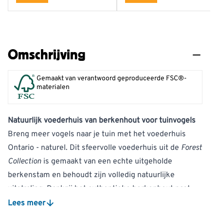
Omschrijving
Gemaakt van verantwoord geproduceerde FSC®-
materialen
Natuurlijk voederhuis van berkenhout voor tuinvogels
Breng meer vogels naar je tuin met het voederhuis
Ontario - naturel. Dit sfeervolle voederhuis uit de
Forest
Collection
is gemaakt van een echte uitgeholde
berkenstam en behoudt zijn volledig natuurlijke
uitstraling. Dankzij het authentieke berkenhout past
het voederhuis perfect in een groene tuin, op een
Lees meer
terras of op een balkon waar natuur centraal staat.