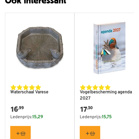
Ook interessant
Waterschaal Varese
Vogelbescherming agenda
2027
16
17
,99
,50
Ledenprijs:
15,29
Ledenprijs:
15,75