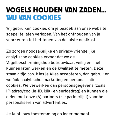
Zorgvuldig getest, duurzaam gekozen
Gratis verzending vanaf €49
VOGELS HOUDEN VAN ZADEN...
WIJ VAN COOKIES
Wij gebruiken cookies om je bezoek aan onze website
soepel te laten verlopen. Van het onthouden van je
Voederhuisjes & -silo's
Waterschalen
voorkeuren tot het tonen van de juiste nestkast.
Zo zorgen noodzakelijke en privacy-vriendelijke
analytische cookies ervoor dat we de
Vogelbeschermingshop betrouwbaar, veilig en snel
kunnen laten werken en de kwaliteit te meten. Deze
staan altijd aan. Kies je Alles accepteren, dan gebruiken
we óók analytische, marketing en personalisatie
cookies.
We verwerken dan persoonsgegevens (zoals
IP-adres/cookie-ID, klik- en surfgedrag) en kunnen die
delen met onze (6) partners (zie partnerlijst) voor het
personaliseren van advertenties.
Je kunt jouw toestemming op ieder moment