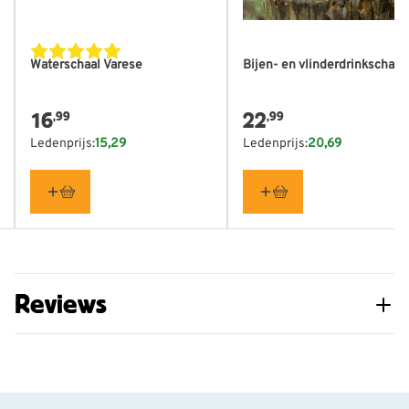
tijdloos ontwerp dat in vrijwel iedere tuin past. Door het
Breedte
170 mm
water regelmatig te verversen, blijft de waterschaal
Waterschaal Varese
Bijen- en vlinderdrinkschaal
schoon en aantrekkelijk voor tuinvogels.
Beschermen bij vorst
16
22
,99
,99
Laat bij vorst het water niet in de waterschaal
Ledenprijs:
15,29
Ledenprijs:
20,69
bevriezen. IJs zet uit en kan de keramische schaal
beschadigen. Door de waterschaal tijdens vorst leeg te
maken of naar binnen te halen, voorkom je schade aan
het materiaal.
Reviews