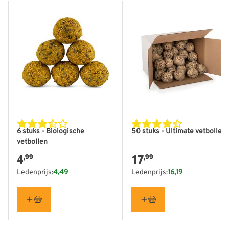
6 stuks - Biologische
50 stuks - Ultimate vetbollen
vetbollen
4
17
,99
,99
Ledenprijs:
4,49
Ledenprijs:
16,19