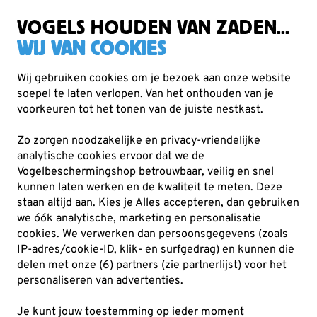
Zorgvuldig getest, duurzaam gekozen
Gratis verzending vanaf €49
VOGELS HOUDEN VAN ZADEN...
WIJ VAN COOKIES
Wij gebruiken cookies om je bezoek aan onze website
soepel te laten verlopen. Van het onthouden van je
Voederhuisjes & -silo's
Vetbolhouders
voorkeuren tot het tonen van de juiste nestkast.
Zo zorgen noodzakelijke en privacy-vriendelijke
5% KORTING
analytische cookies ervoor dat we de
Vogelbeschermingshop betrouwbaar, veilig en snel
kunnen laten werken en de kwaliteit te meten. Deze
staan altijd aan. Kies je Alles accepteren, dan gebruiken
we óók analytische, marketing en personalisatie
cookies.
We verwerken dan persoonsgegevens (zoals
IP-adres/cookie-ID, klik- en surfgedrag) en kunnen die
delen met onze (6) partners (zie partnerlijst) voor het
personaliseren van advertenties.
Je kunt jouw toestemming op ieder moment