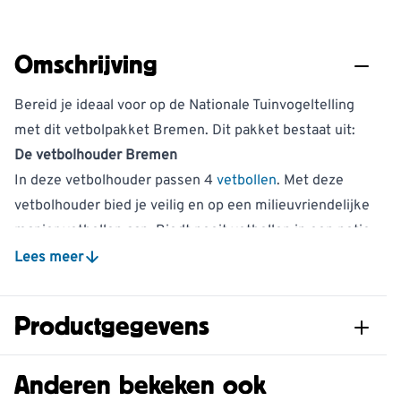
Omschrijving
Bereid je ideaal voor op de Nationale Tuinvogeltelling
met dit vetbolpakket Bremen. Dit pakket bestaat uit:
De vetbolhouder Bremen
In deze vetbolhouder passen 4
vetbollen
. Met deze
vetbolhouder bied je veilig en op een milieuvriendelijke
manier vetbollen aan. Biedt nooit vetbollen in een netje
aan. Vogels kunnen verstrikt raken in het netje of er
Lees meer
hun snavel aan beschadigen. Daarnaast is een leeg
vetbollen netje onnodig afval, dat bovendien vaak jaren
Productgegevens
later nog in de natuur terug te vinden is. Bied daarom
vetbollen altijd aan in een vetbolhouder.
Artikelnummer
B-350350119-102760175
Anderen bekeken ook
Geef de vetbolhouder een rustig plekje in de schaduw