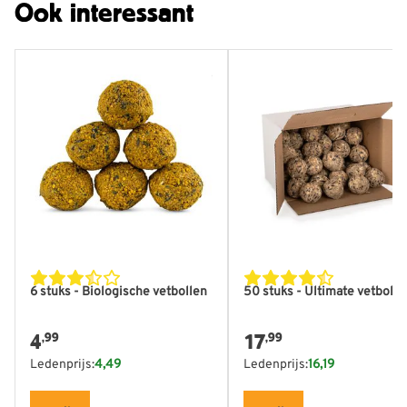
Ook interessant
6 stuks - Biologische vetbollen
50 stuks - Ultimate vetbolle
4
17
,99
,99
Ledenprijs:
4,49
Ledenprijs:
16,19