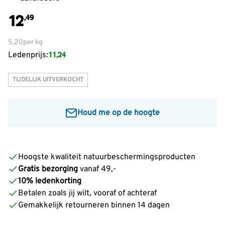
12
,49
5,20
per kg
11,24
Ledenprijs:
TIJDELIJK UITVERKOCHT
Houd me op de hoogte
Voer je e-mailadres in om een bericht te ontvangen
wanneer dit product weer op voorraad is:
Hoogste kwaliteit natuurbeschermingsproducten
Gratis bezorging
vanaf 49,-
Informeer mij
10% ledenkorting
Betalen zoals jij wilt, vooraf of achteraf
Gemakkelijk retourneren binnen 14 dagen