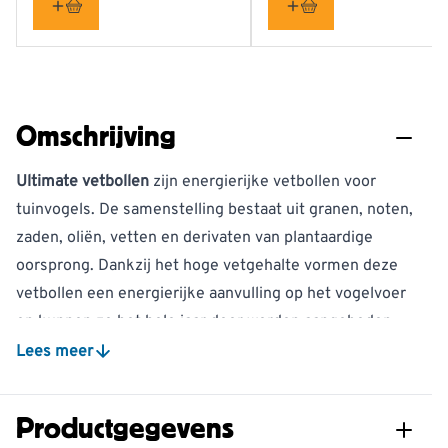
Omschrijving
Ultimate vetbollen
zijn energierijke vetbollen voor
tuinvogels. De samenstelling bestaat uit granen, noten,
zaden, oliën, vetten en derivaten van plantaardige
oorsprong. Dankzij het hoge vetgehalte vormen deze
vetbollen een energierijke aanvulling op het vogelvoer
en kunnen ze het hele jaar door worden aangeboden.
Voor deze Ultimate vetbollen zijn hoogwaardige
Lees meer
ingrediënten gebruikt. Ze bevatten geen toevoeging
van kalk of graanmeel, maar wel olierijk pindameel.
Productgegevens
Door de combinatie van voedzame zaden en vetten