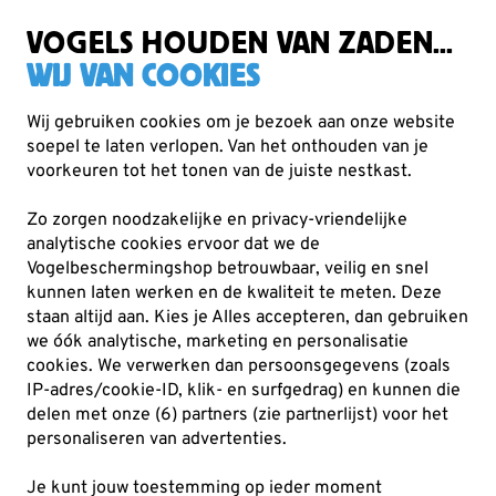
Zorgvuldig getest, duurzaam gekozen
Gratis verzending vanaf €49
VOGELS HOUDEN VAN ZADEN...
WIJ VAN COOKIES
Wij gebruiken cookies om je bezoek aan onze website
soepel te laten verlopen. Van het onthouden van je
Vogelvoer
Vetbollen
voorkeuren tot het tonen van de juiste nestkast.
Zo zorgen noodzakelijke en privacy-vriendelijke
analytische cookies ervoor dat we de
Vogelbeschermingshop betrouwbaar, veilig en snel
kunnen laten werken en de kwaliteit te meten. Deze
staan altijd aan. Kies je Alles accepteren, dan gebruiken
we óók analytische, marketing en personalisatie
cookies.
We verwerken dan persoonsgegevens (zoals
IP-adres/cookie-ID, klik- en surfgedrag) en kunnen die
delen met onze (6) partners (zie partnerlijst) voor het
personaliseren van advertenties.
Je kunt jouw toestemming op ieder moment