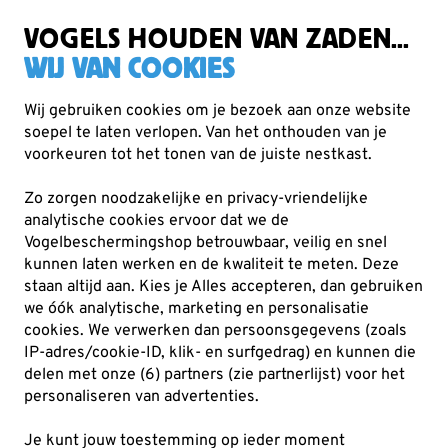
Zorgvuldig getest, duurzaam gekozen
Gratis verzending vanaf €49
VOGELS HOUDEN VAN ZADEN...
WIJ VAN COOKIES
Wij gebruiken cookies om je bezoek aan onze website
soepel te laten verlopen. Van het onthouden van je
Vogelvoer
Vetbollen
voorkeuren tot het tonen van de juiste nestkast.
Zo zorgen noodzakelijke en privacy-vriendelijke
analytische cookies ervoor dat we de
Vogelbeschermingshop betrouwbaar, veilig en snel
kunnen laten werken en de kwaliteit te meten. Deze
staan altijd aan. Kies je Alles accepteren, dan gebruiken
we óók analytische, marketing en personalisatie
cookies.
We verwerken dan persoonsgegevens (zoals
IP-adres/cookie-ID, klik- en surfgedrag) en kunnen die
delen met onze (6) partners (zie partnerlijst) voor het
personaliseren van advertenties.
Je kunt jouw toestemming op ieder moment