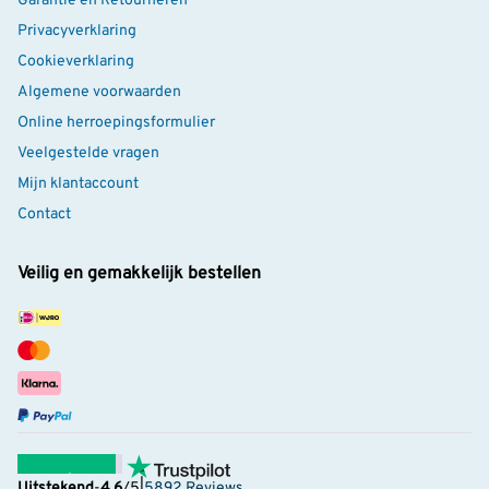
Garantie en Retourneren
Privacyverklaring
Cookieverklaring
Algemene voorwaarden
Online herroepingsformulier
Veelgestelde vragen
Mijn klantaccount
Contact
Veilig en gemakkelijk bestellen
Uitstekend
-
4.6
/5
|
5892 Reviews