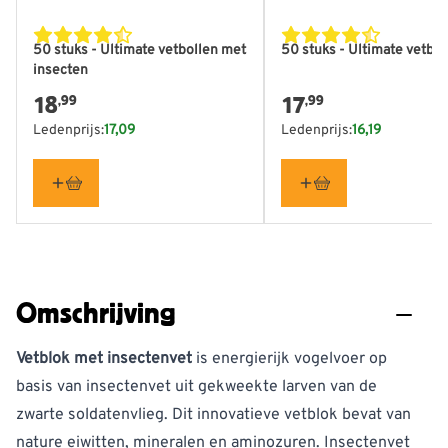
50 stuks - Ultimate vetbollen met
50 stuks - Ultimate vetbol
insecten
18
17
,99
,99
Ledenprijs:
17,09
Ledenprijs:
16,19
Omschrijving
Vetblok met insectenvet
is energierijk vogelvoer op
basis van insectenvet uit gekweekte larven van de
zwarte soldatenvlieg. Dit innovatieve vetblok bevat van
nature eiwitten, mineralen en aminozuren. Insectenvet