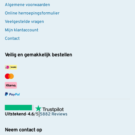
struik lees je
hier
.
Algemene voorwaarden
Online herroepingsformulier
Veelgestelde vragen
Mijn klantaccount
Contact
Veilig en gemakkelijk bestellen
Uitstekend
-
4.6
/5
|
5882 Reviews
Neem contact op