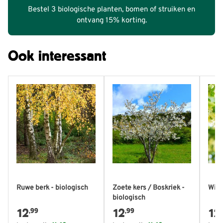
Bestel 3 biologische planten, bomen of struiken en
ontvang 15% korting.
Ook interessant
Ruwe berk - biologisch
Zoete kers / Boskriek -
Wint
biologisch
12
12
12
,99
,99