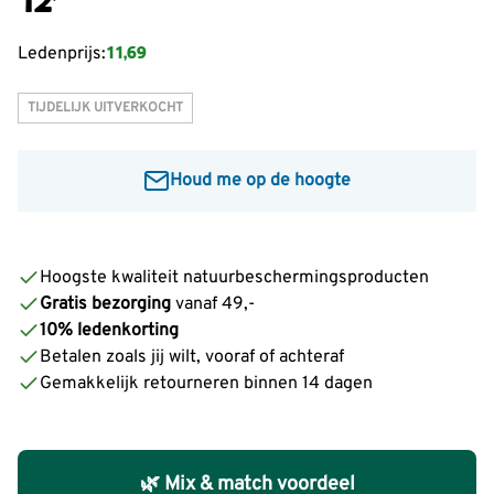
11,69
Ledenprijs:
TIJDELIJK UITVERKOCHT
Houd me op de hoogte
Voer je e-mailadres in om een bericht te ontvangen
wanneer dit product weer op voorraad is:
Hoogste kwaliteit natuurbeschermingsproducten
Gratis bezorging
vanaf 49,-
Informeer mij
10% ledenkorting
Betalen zoals jij wilt, vooraf of achteraf
Gemakkelijk retourneren binnen 14 dagen
🌿 Mix & match voordeel