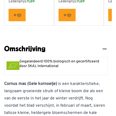
Ledenprijs:
11,69
Ledenprijs:
11,69
Lede
Omschrijving
Gegarandeerd 100% biologisch en gecertificeerd
door SKAL International
Cornus mas (Gele kornoelje)
is een karakteristieke,
langzaam groeiende struik of kleine boom die als een
van de eerste in het jaar de winter verdrijft. Nog
voordat het blad verschijnt, in februari of maart, sieren
talloze kleine, heldergele bloemschermen de kale