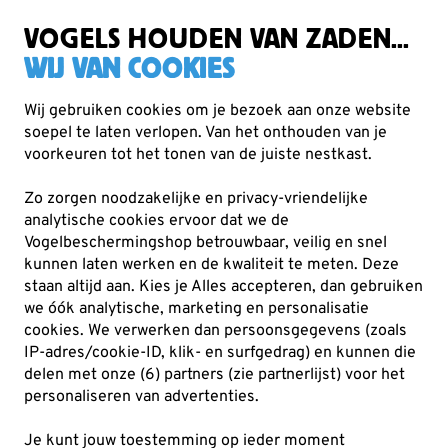
Zorgvuldig getest, duurzaam gekozen
Gratis verzending vanaf €49
VOGELS HOUDEN VAN ZADEN...
WIJ VAN COOKIES
Wij gebruiken cookies om je bezoek aan onze website
soepel te laten verlopen. Van het onthouden van je
Planten
Biologische (inheemse) bomen
voorkeuren tot het tonen van de juiste nestkast.
Zo zorgen noodzakelijke en privacy-vriendelijke
analytische cookies ervoor dat we de
Vogelbeschermingshop betrouwbaar, veilig en snel
kunnen laten werken en de kwaliteit te meten. Deze
staan altijd aan. Kies je Alles accepteren, dan gebruiken
we óók analytische, marketing en personalisatie
cookies.
We verwerken dan persoonsgegevens (zoals
IP-adres/cookie-ID, klik- en surfgedrag) en kunnen die
delen met onze (6) partners (zie partnerlijst) voor het
personaliseren van advertenties.
Je kunt jouw toestemming op ieder moment