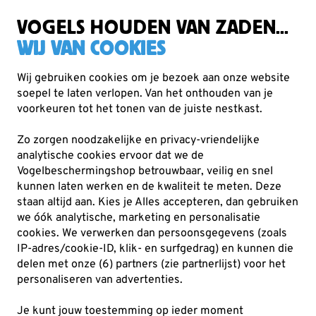
Zorgvuldig getest, duurzaam gekozen
Gratis verzending vanaf €49
VOGELS HOUDEN VAN ZADEN...
WIJ VAN COOKIES
Wij gebruiken cookies om je bezoek aan onze website
soepel te laten verlopen. Van het onthouden van je
Boeken
Boeken van Vogelbescherming
voorkeuren tot het tonen van de juiste nestkast.
Zo zorgen noodzakelijke en privacy-vriendelijke
analytische cookies ervoor dat we de
Vogelbeschermingshop betrouwbaar, veilig en snel
kunnen laten werken en de kwaliteit te meten. Deze
staan altijd aan. Kies je Alles accepteren, dan gebruiken
we óók analytische, marketing en personalisatie
cookies.
We verwerken dan persoonsgegevens (zoals
IP-adres/cookie-ID, klik- en surfgedrag) en kunnen die
delen met onze (6) partners (zie partnerlijst) voor het
personaliseren van advertenties.
Je kunt jouw toestemming op ieder moment