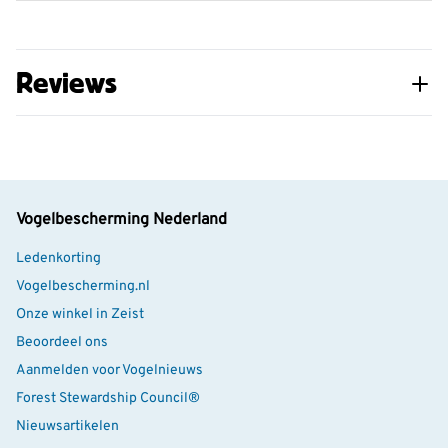
kinderen en natuur. Jasper de Ruiter is bekend als
natuurillustrator van onder meer verschillende
Reviews
herkenningskaarten. Als eigenaar van ‘De
Speurzoekers’ stimuleert hij kinderen de natuur zelf te
ontdekken, door spannende opdrachten, leerzame
producten en kinderfeestjes.
Vogelbescherming Nederland
Ledenkorting
Vogelbescherming.nl
Onze winkel in Zeist
Beoordeel ons
Aanmelden voor Vogelnieuws
Forest Stewardship Council®
Nieuwsartikelen