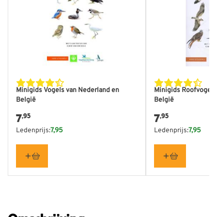
Minigids Vogels van Nederland en
Minigids Roofvogels
België
België
7
7
,95
,95
Ledenprijs:
7,95
Ledenprijs:
7,95