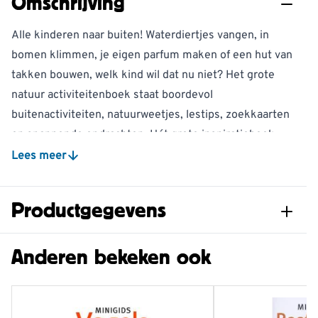
Omschrijving
Alle kinderen naar buiten! Waterdiertjes vangen, in
bomen klimmen, je eigen parfum maken of een hut van
takken bouwen, welk kind wil dat nu niet? Het grote
natuur activiteitenboek staat boordevol
buitenactiviteiten, natuurweetjes, lestips, zoekkaarten
en spannende opdrachten. Hét grote inspiratieboek:
vernieuwend en fantasierijk!
Lees meer
Vier seizoenen lang ontdekken kinderen de natuur
zowel binnen als buiten. De natuur is één grote
Productgegevens
speeltuin, het ideale ontdekkingsparadijs. Dit boek
nodigt kinderen, (groot-) ouders en juffen & meesters
Artikelnummer
9789050115797
Anderen bekeken ook
uit om daar creatief gebruik van te maken:
Natuuractiviteiten voor kinderen voor elk seizoen
Aantal
272
Spelen, bewegen, creatief, muzikaal, traktaties
pagina's
Boordevol tips en ideeën: zien, horen, proeven, voelen