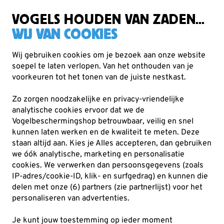
Zorgvuldig getest, duurzaam gekozen
Gratis verzending vanaf €49
VOGELS HOUDEN VAN ZADEN...
WIJ VAN COOKIES
Wij gebruiken cookies om je bezoek aan onze website
soepel te laten verlopen. Van het onthouden van je
Boeken
Boeken van Vogelbescherming
voorkeuren tot het tonen van de juiste nestkast.
Zo zorgen noodzakelijke en privacy-vriendelijke
analytische cookies ervoor dat we de
Vogelbeschermingshop betrouwbaar, veilig en snel
kunnen laten werken en de kwaliteit te meten. Deze
staan altijd aan. Kies je Alles accepteren, dan gebruiken
we óók analytische, marketing en personalisatie
cookies.
We verwerken dan persoonsgegevens (zoals
IP-adres/cookie-ID, klik- en surfgedrag) en kunnen die
delen met onze (6) partners (zie partnerlijst) voor het
personaliseren van advertenties.
Je kunt jouw toestemming op ieder moment