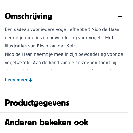
Omschrijving
Een cadeau voor iedere vogelliefhebber! Nico de Haan
neemt je mee in zijn bewondering voor vogels. Met
illustraties van Elwin van der Kolk.
Nico de Haan neemt je mee in zijn bewondering voor de
vogelwereld. Aan de hand van de seizoenen toont hij
zijn mooiste en meest inspirerende vogelmomenten,
geeft hij uitleg over het gedrag van vogels en vertelt hij
Lees meer
over de verwondering die hem treft bij het waarnemen.
In levendige stukken vertelt de meestervogelaar onder
Productgegevens
andere over zijn jeugdjaren in Zalk, waar hij bevangen
en geobsedeerd raakte door deze fascinerende dieren.
Artikelnummer
9789043930505
Anderen bekeken ook
De teksten zijn aangevuld met prachtige zwart-
witillustraties van Elwin van der Kolk.
Aantal