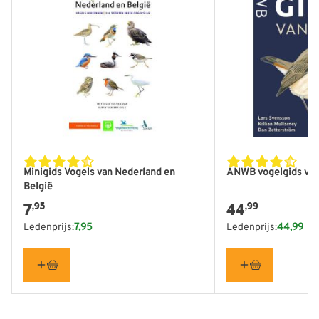
Minigids Vogels van Nederland en
ANWB vogelgids van
België
7
44
,95
,99
Ledenprijs:
7,95
Ledenprijs:
44,99