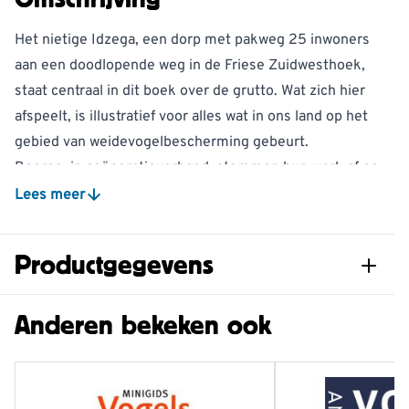
Het nietige Idzega, een dorp met pakweg 25 inwoners
aan een doodlopende weg in de Friese Zuidwesthoek,
staat centraal in dit boek over de grutto. Wat zich hier
afspeelt, is illustratief voor alles wat in ons land op het
gebied van weidevogelbescherming gebeurt.
Boeren, in coöperatieverband, stemmen hun werk af op
het behoud van de grutto, daarbij geholpen door
Lees meer
vrijwilligers. Het op de markt brengen van ‘gruttozuivel’
kwam hier van de grond. Vogelbescherming Nederland
Productgegevens
doet mee en Staatsbosbeheer schept in twee
reservaten gunstige voorwaarden voor de vogels.
Artikelnummer
9789050118767
Anderen bekeken ook
Wetenschappers van Rijksuniversiteit Groningen
volgen bovendien de grutto’s van Idzega om
Taal
Nederlands
aanbevelingen te kunnen doen voor succesvolle
Pagina's
192
bescherming. Werkelijk alles wordt uit de kast gehaald.