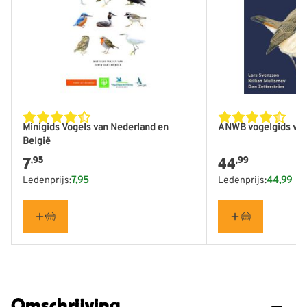
Minigids Vogels van Nederland en
ANWB vogelgids van
België
7
44
,95
,99
Ledenprijs:
7,95
Ledenprijs:
44,99
Omschrijving