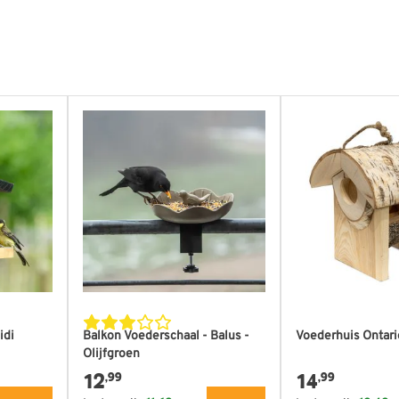
 mm
idi
Balkon Voederschaal - Balus -
Voederhuis Ontario
Olijfgroen
12
14
,99
,99