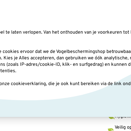
Zoeken
l te laten verlopen. Van het onthouden van je voorkeuren tot 
silo's
Nestkasten
Andere tuindieren
Pl
he cookies ervoor dat we de Vogelbeschermingshop betrouwbaar
an. Kies je Alles accepteren, dan gebruiken we óók analytische,
(zoals IP-adres/cookie-ID, klik- en surfgedrag) en kunnen d
edertafel Aarhus
rtenties.
ze cookieverklaring, die je ook kunt bereiken via de link on
Hange
Hygiëni
Veilig 