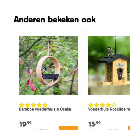
Breedte
298
Anderen bekeken ook
Bamboe voederhuisje Osaka
Voederhuis Roskilde m
19
15
,99
,99