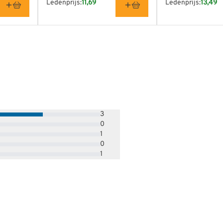
Ledenprijs:
11,69
Ledenprijs:
13,49
3
0
1
0
1