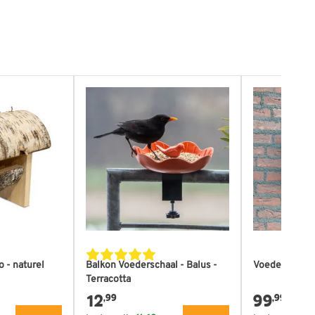
 - naturel
Balkon Voederschaal - Balus -
Voederhuis Pe
Terracotta
12
99
,99
,99