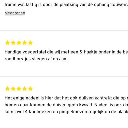
frame wat lastig is door de plaatsing van de ophang 'touwen'
plezier en gemak van het plateau en daar gaat het toch om.
Meer tonen
Handige voedertafel die wij met een S-haakje onder in de 
roodborstjes vliegen af en aan.
Het enige nadeel is hier dat het ook duiiven aantrekt die o
bomen daar kunnen de duiven geen kwaad. Nadeel is ook dat 
soms wel 4 koolmezen en pimpelmezen tegelijk op de plank 