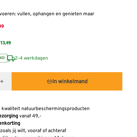
s
voeren: vullen, ophangen en genieten maar
99
13,49
2-4 werkdagen
AD
In winkelmand
 kwaliteit natuurbeschermingsproducten
ezorging
vanaf 49,-
enkorting
oals jij wilt, vooraf of achteraf