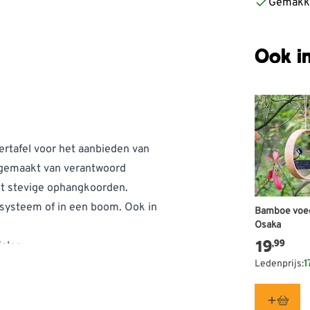
Gemakke
Ook in
rtafel voor het aanbieden van
is gemaakt van verantwoord
t stevige ophangkoorden.
systeem of in een boom. Ook in
Bamboe voed
Osaka
.
19
,99
alen
Ledenprijs:
1
oorkomen