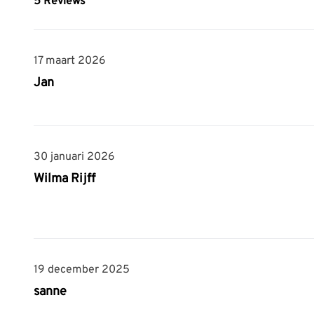
5
Reviews
17 maart 2026
17 maart 2026
Jan
30 januari 2026
30 januari 2026
Wilma Rijff
19 december 2025
19 december 2025
sanne