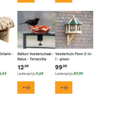
ntario -
Balkon Voederschaal -
Voederhuis Penn 2-in-
Balus - Terracotta
1 - groen
12
99
,99
,99
3,49
Ledenprijs:
11,69
Ledenprijs:
89,99