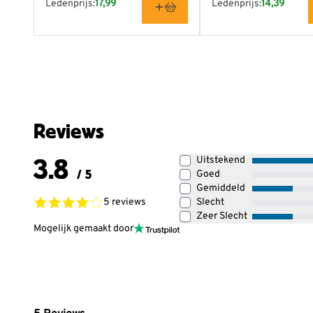
Ledenprijs:
17,99
Ledenprijs:
14,39
Reviews
3.8
Uitstekend
/ 5
Goed
Gemiddeld
5 reviews
Slecht
Zeer Slecht
Mogelijk gemaakt door