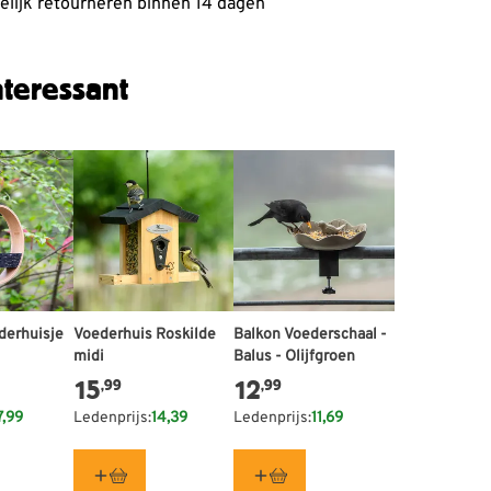
lijk retourneren binnen 14 dagen
teressant
erhuisje
Voederhuis Roskilde
Balkon Voederschaal -
midi
Balus - Olijfgroen
15
12
,99
,99
7,99
Ledenprijs:
14,39
Ledenprijs:
11,69