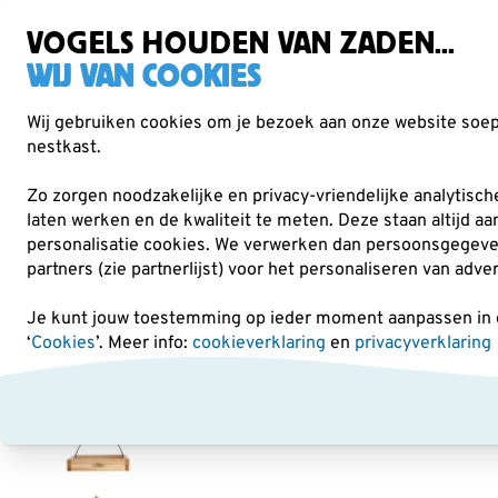
Gratis verzending vanaf €49
Zorgvuldig getest, duurzaam gekozen
VOGELS HOUDEN VAN ZADEN...
WIJ VAN COOKIES
Wij gebruiken cookies om je bezoek aan onze website soepe
nestkast.
Verrekijkers
Vogelvoer
Voederhuisjes & -
Zo zorgen noodzakelijke en privacy-vriendelijke analytisc
laten werken en de kwaliteit te meten. Deze staan altijd a
personalisatie cookies.
We verwerken dan persoonsgegevens 
Voederhuisjes & -silo's
Voedertafels
Hangende vo
partners (zie partnerlijst) voor het personaliseren van adve
Je kunt jouw toestemming op ieder moment aanpassen in on
‘
Cookies
’. Meer info:
cookieverklaring
en
privacyverklaring
25% KORTING