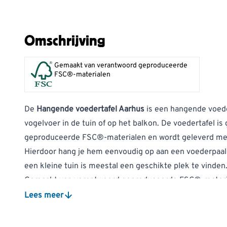
Omschrijving
Gemaakt van verantwoord geproduceerde
FSC®-materialen
De
Hangende voedertafel Aarhus
is een hangende voede
vogelvoer in de tuin of op het balkon. De voedertafel 
geproduceerde FSC®-materialen en wordt geleverd me
Hierdoor hang je hem eenvoudig op aan een voederpaal
een kleine tuin is meestal een geschikte plek te vinden
Gemaakt van verantwoord geproduceerde FSC®-materi
Stevige ophangkoorden voor eenvoudige bevestiging
Lees meer
Geperforeerde metalen bodem voert regenwater af
Poedercoating helpt roestvorming van de bodem te v