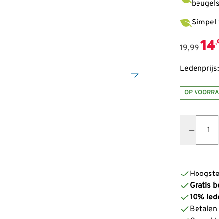
beugel
Simpel 
14
,
19,99
Ledenprijs:
OP VOORRA
Quantity
Hoogste
Gratis b
10% led
Betalen z