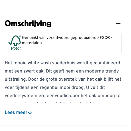
Omschrijving
Gemaakt van verantwoord geproduceerde FSC®-
materialen
Het mooie white wash voederhuis wordt gecombineerd
met een zwart dak. Dit geeft hem een moderne trendy
uitstraling. Door de grote overstek van het dak blijft het
voer tijdens een regenbui mooi droog. U vult dit
voedersysteem erg eenvoudig door het dak omhoog te
schuiven langs het koord. Bijvullen, het dak weer op
zijn plek terugschuiven en vergrendelen met de blokjes
Lees meer
aan het koord.
Geef hem een mooi plekje aan een tak van een boom of