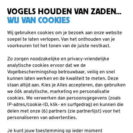
Zorgvuldig getest, duurzaam gekozen
Gratis verzending vanaf €49
VOGELS HOUDEN VAN ZADEN...
WIJ VAN COOKIES
Wij gebruiken cookies om je bezoek aan onze website
soepel te laten verlopen. Van het onthouden van je
Voederhuisjes & -silo's
Voedertafels
voorkeuren tot het tonen van de juiste nestkast.
Zo zorgen noodzakelijke en privacy-vriendelijke
analytische cookies ervoor dat we de
Vogelbeschermingshop betrouwbaar, veilig en snel
kunnen laten werken en de kwaliteit te meten. Deze
staan altijd aan. Kies je Alles accepteren, dan gebruiken
we óók analytische, marketing en personalisatie
cookies.
We verwerken dan persoonsgegevens (zoals
IP-adres/cookie-ID, klik- en surfgedrag) en kunnen die
delen met onze (6) partners (zie partnerlijst) voor het
personaliseren van advertenties.
Je kunt jouw toestemming op ieder moment