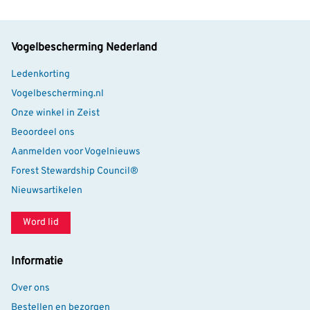
vogels voert. Hierdoor kun je een formaat kiezen dat
past bij de grootte van je tuin en het aantal vogels dat
je ontvangt.
Vogelbescherming Nederland
Ledenkorting
Vogelbescherming.nl
Onze winkel in Zeist
Beoordeel ons
Aanmelden voor Vogelnieuws
Forest Stewardship Council®
Nieuwsartikelen
Word lid
Informatie
Over ons
Bestellen en bezorgen