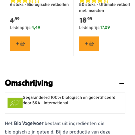
6 stuks - Biologische vetbollen
50 stuks - Ultimate vetbollen
met insecten
4
18
,99
,99
Ledenprijs:
4,49
Ledenprijs:
17,09
Omschrijving
Gegarandeerd 100% biologisch en gecertificeerd
door SKAL International
Het
Bio Vogelvoer
bestaat uit ingrediënten die
biologisch zijn geteeld. Bij de productie van deze