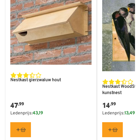
Nestkast gierzwaluw hout
Nestkast WoodSto
kunstnest
47
14
,99
,99
Ledenprijs:
43,19
Ledenprijs:
13,49