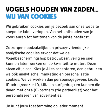
Zorgvuldig getest, duurzaam gekozen
Gratis verzending vanaf €49
VOGELS HOUDEN VAN ZADEN...
WIJ VAN COOKIES
Wij gebruiken cookies om je bezoek aan onze website
soepel te laten verlopen. Van het onthouden van je
Nestkasten en vogelhuisjes
Houtbetonnen nestkasten
voorkeuren tot het tonen van de juiste nestkast.
Zo zorgen noodzakelijke en privacy-vriendelijke
analytische cookies ervoor dat we de
Vogelbeschermingshop betrouwbaar, veilig en snel
kunnen laten werken en de kwaliteit te meten. Deze
staan altijd aan. Kies je Alles accepteren, dan gebruiken
we óók analytische, marketing en personalisatie
cookies.
We verwerken dan persoonsgegevens (zoals
IP-adres/cookie-ID, klik- en surfgedrag) en kunnen die
delen met onze (6) partners (zie partnerlijst) voor het
personaliseren van advertenties.
Je kunt jouw toestemming op ieder moment