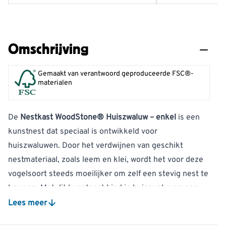
Omschrijving
Gemaakt van verantwoord geproduceerde FSC®-
materialen
De
Nestkast WoodStone® Huiszwaluw – enkel
is een
kunstnest dat speciaal is ontwikkeld voor
huiszwaluwen. Door het verdwijnen van geschikt
nestmateriaal, zoals leem en klei, wordt het voor deze
vogelsoort steeds moeilijker om zelf een stevig nest te
bouwen. Met dit kunstnest bied je huiszwaluwen een
geschikte broedplaats aan de gevel van een gebouw.
Lees meer
Speciaal ontwikkeld voor huiszwaluwen