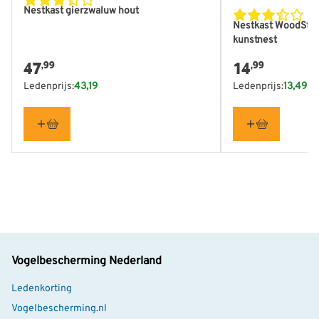
Nestkast gierzwaluw hout
waardevolle aanvulling zijn. Dit model heeft de ingang
Breedte
193 mm
Nestkast WoodSto
aan de rechterzijde en is afgestemd op de
kunstnest
Kleur
Grijs
nestgewoonten van huiszwaluwen.
47
14
,99
,99
Ledenprijs:
43,19
Ledenprijs:
13,49
Vogelbescherming Nederland
Ledenkorting
Vogelbescherming.nl