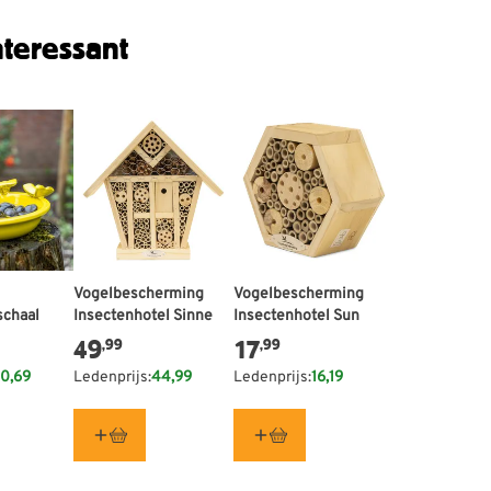
teressant
Vogelbescherming
Vogelbescherming
schaal
Insectenhotel Sinne
Insectenhotel Sun
49
17
,99
,99
0,69
Ledenprijs:
44,99
Ledenprijs:
16,19