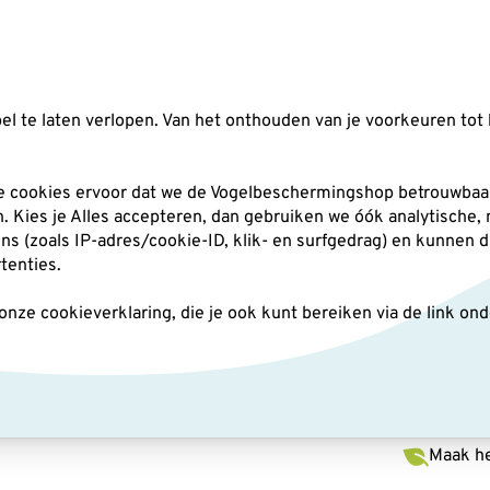
Zoeken
l te laten verlopen. Van het onthouden van je voorkeuren tot 
silo's
Nestkasten
Andere tuindieren
Pl
he cookies ervoor dat we de Vogelbeschermingshop betrouwbaar
an. Kies je Alles accepteren, dan gebruiken we óók analytische,
(zoals IP-adres/cookie-ID, klik- en surfgedrag) en kunnen d
a
rtenties.
ze cookieverklaring, die je ook kunt bereiken via de link on
Bouwp
Makkelij
Maak he