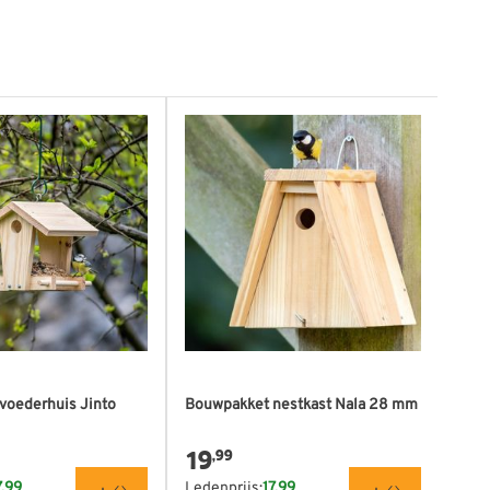
voederhuis Jinto
Bouwpakket nestkast Nala 28 mm
Voge
Sol
19
29
,99
7,99
Ledenprijs:
17,99
Lede