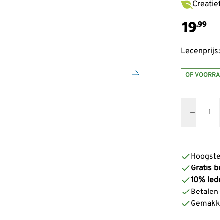
Creatie
19
,99
Ledenprijs:
OP VOORRA
Quantity
Hoogste
Gratis b
10% led
Betalen z
Gemakke