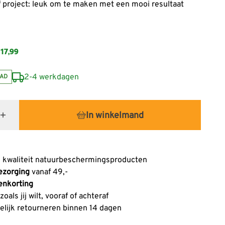
f project: leuk om te maken met een mooi resultaat
17,99
2-4 werkdagen
AD
In winkelmand
 kwaliteit natuurbeschermingsproducten
ezorging
vanaf 49,-
enkorting
oals jij wilt, vooraf of achteraf
lijk retourneren binnen 14 dagen