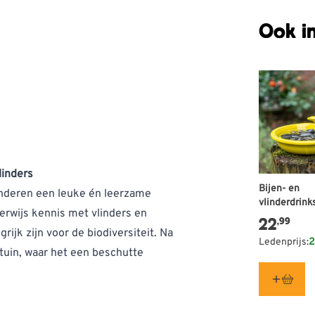
Ook in
linders
Bijen- en
inderen een leuke én leerzame
vlinderdrink
erwijs kennis met vlinders en
22
,99
ijk zijn voor de biodiversiteit. Na
Ledenprijs:
2
 tuin, waar het een beschutte
et vlinderhuis eenvoudig zelf
agd en de spijkergaatjes zijn al