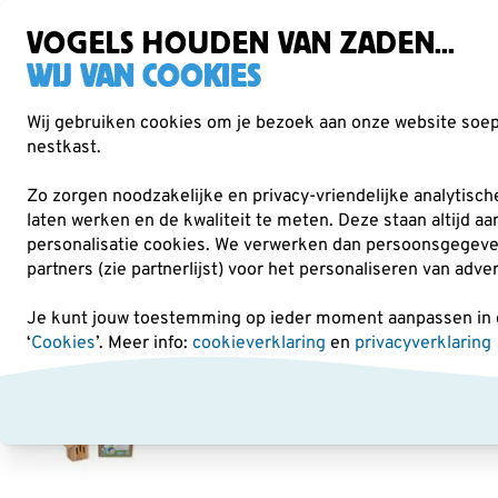
Gratis verzending vanaf €49
Zorgvuldig getest, duurzaam gekozen
VOGELS HOUDEN VAN ZADEN...
WIJ VAN COOKIES
Wij gebruiken cookies om je bezoek aan onze website soepe
nestkast.
Verrekijkers
Vogelvoer
Voederhuisjes & -
Zo zorgen noodzakelijke en privacy-vriendelijke analytisc
laten werken en de kwaliteit te meten. Deze staan altijd a
personalisatie cookies.
We verwerken dan persoonsgegevens 
Kids
Bouwpakketten
Bouwpakket vlinderhuis Dan
partners (zie partnerlijst) voor het personaliseren van adve
Je kunt jouw toestemming op ieder moment aanpassen in on
‘
Cookies
’. Meer info:
cookieverklaring
en
privacyverklaring