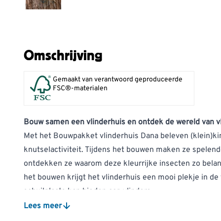
Omschrijving
Gemaakt van verantwoord geproduceerde
FSC®-materialen
Bouw samen een vlinderhuis en ontdek de wereld van v
Met het Bouwpakket vlinderhuis Dana beleven (klein)k
knutselactiviteit. Tijdens het bouwen maken ze spelend
ontdekken ze waarom deze kleurrijke insecten zo belangr
het bouwen krijgt het vlinderhuis een mooi plekje in de
schuilplaats kan bieden aan vlinders.
Het bouwpakket is speciaal ontworpen zodat kinderen h
Lees meer
kunnen maken. Alle houten onderdelen zijn op maat geza