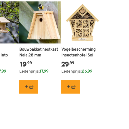
Bouwpakket nestkast
Vogelbescherming
Jinto
Nala 28 mm
Insectenhotel Sol
19
29
,99
,99
7,99
Ledenprijs:
17,99
Ledenprijs:
26,99