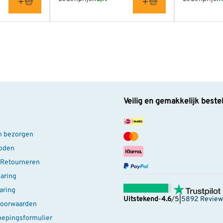
Veilig en gemakkelijk beste
n bezorgen
oden
 Retourneren
laring
aring
Uitstekend
-
4.6
/5
|
5892 Review
oorwaarden
oepingsformulier