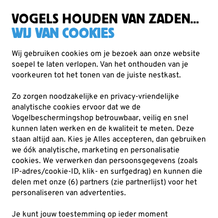
Zorgvuldig getest, duurzaam gekozen
Gratis verzending vanaf €49
VOGELS HOUDEN VAN ZADEN...
WIJ VAN COOKIES
Wij gebruiken cookies om je bezoek aan onze website
soepel te laten verlopen. Van het onthouden van je
Planten
Biologische zaden
voorkeuren tot het tonen van de juiste nestkast.
Zo zorgen noodzakelijke en privacy-vriendelijke
analytische cookies ervoor dat we de
Vogelbeschermingshop betrouwbaar, veilig en snel
kunnen laten werken en de kwaliteit te meten. Deze
staan altijd aan. Kies je Alles accepteren, dan gebruiken
we óók analytische, marketing en personalisatie
cookies.
We verwerken dan persoonsgegevens (zoals
IP-adres/cookie-ID, klik- en surfgedrag) en kunnen die
delen met onze (6) partners (zie partnerlijst) voor het
personaliseren van advertenties.
Je kunt jouw toestemming op ieder moment