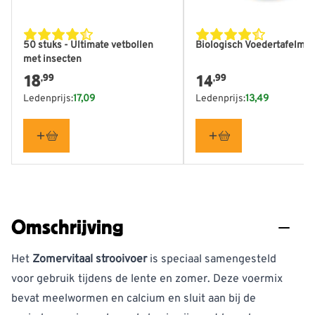
50 stuks - Ultimate vetbollen
Biologisch Voedertafelmix 
met insecten
18
14
,99
,99
Ledenprijs:
17,09
Ledenprijs:
13,49
Omschrijving
Het
Zomervitaal strooivoer
is speciaal samengesteld
voor gebruik tijdens de lente en zomer. Deze voermix
bevat meelwormen en calcium en sluit aan bij de