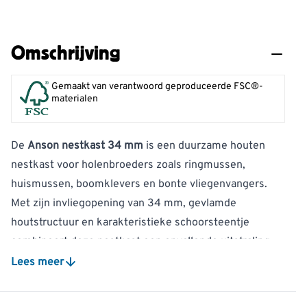
Omschrijving
Gemaakt van verantwoord geproduceerde FSC®-
materialen
De
Anson nestkast 34 mm
is een duurzame houten
nestkast voor holenbroeders zoals ringmussen,
huismussen, boomklevers en bonte vliegenvangers.
Met zijn invliegopening van 34 mm, gevlamde
houtstructuur en karakteristieke schoorsteentje
combineert deze nestkast een opvallende uitstraling
met praktische eigenschappen.
Lees meer
Geschikt voor ringmussen, huismussen, boomklevers
en bonte vliegenvangers